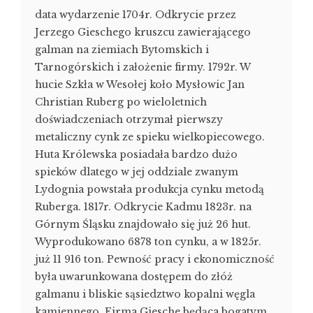
data wydarzenie 1704r. Odkrycie przez
Jerzego Gieschego kruszcu zawierającego
galman na ziemiach Bytomskich i
Tarnogórskich i założenie firmy. 1792r. W
hucie Szkła w Wesołej koło Mysłowic Jan
Christian Ruberg po wieloletnich
doświadczeniach otrzymał pierwszy
metaliczny cynk ze spieku wielkopiecowego.
Huta Królewska posiadała bardzo dużo
spieków dlatego w jej oddziale zwanym
Lydognia powstała produkcja cynku metodą
Ruberga. 1817r. Odkrycie Kadmu 1823r. na
Górnym Śląsku znajdowało się już 26 hut.
Wyprodukowano 6878 ton cynku, a w 1825r.
już 11 916 ton. Pewność pracy i ekonomiczność
była uwarunkowana dostępem do złóż
galmanu i bliskie sąsiedztwo kopalni węgla
kamiennego. Firma Giesche będąca bogatym