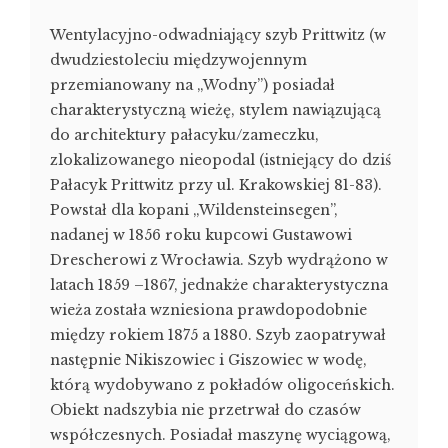
Wentylacyjno-odwadniający szyb Prittwitz (w
dwudziestoleciu międzywojennym
przemianowany na „Wodny”) posiadał
charakterystyczną wieżę, stylem nawiązującą
do architektury pałacyku/zameczku,
zlokalizowanego nieopodal (istniejący do dziś
Pałacyk Prittwitz przy ul. Krakowskiej 81-83).
Powstał dla kopani „Wildensteinsegen”,
nadanej w 1856 roku kupcowi Gustawowi
Drescherowi z Wrocławia. Szyb wydrążono w
latach 1859 –1867, jednakże charakterystyczna
wieża została wzniesiona prawdopodobnie
między rokiem 1875 a 1880. Szyb zaopatrywał
następnie Nikiszowiec i Giszowiec w wodę,
którą wydobywano z pokładów oligoceńskich.
Obiekt nadszybia nie przetrwał do czasów
współczesnych. Posiadał maszynę wyciągową,