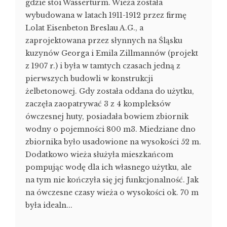
gdzie stoi Wasserturm. Wieża została
wybudowana w latach 1911-1912 przez firmę
Lolat Eisenbeton Breslau A.G., a
zaprojektowana przez słynnych na Śląsku
kuzynów Georga i Emila Zillmannów (projekt
z 1907 r.) i była w tamtych czasach jedną z
pierwszych budowli w konstrukcji
żelbetonowej. Gdy została oddana do użytku,
zaczęła zaopatrywać 3 z 4 kompleksów
ówczesnej huty, posiadała bowiem zbiornik
wodny o pojemności 800 m3. Miedziane dno
zbiornika było usadowione na wysokości 52 m.
Dodatkowo wieża służyła mieszkańcom
pompując wodę dla ich własnego użytku, ale
na tym nie kończyła się jej funkcjonalność. Jak
na ówczesne czasy wieża o wysokości ok. 70 m
była idealn...