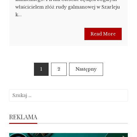
właścicielem złóż rudy galmanowej w Szarleju
k...
Read More
Stronicowanie
1
2
Następny
wpisów
Szukaj:
REKLAMA