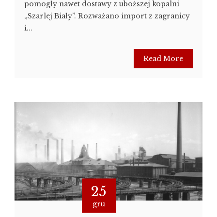
pomogły nawet dostawy z uboższej kopalni
„Szarlej Biały”. Rozważano import z zagranicy
i...
Read More
25
gru