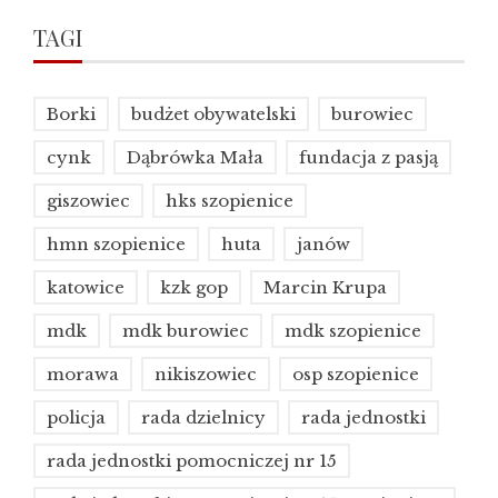
TAGI
Borki
budżet obywatelski
burowiec
cynk
Dąbrówka Mała
fundacja z pasją
giszowiec
hks szopienice
hmn szopienice
huta
janów
katowice
kzk gop
Marcin Krupa
mdk
mdk burowiec
mdk szopienice
morawa
nikiszowiec
osp szopienice
policja
rada dzielnicy
rada jednostki
rada jednostki pomocniczej nr 15