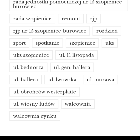
rada jednostki pomocniczej nr 15 szopienice-
burowiec
rada szopienice
remont
rjp
rjp nr 15 szopienice-burowiec
roździeń
sport
spotkanie
szopienice
uks
uks szopienice
ul. 11 listopada
ul. bednorza
ul. gen. hallera
ul. hallera
ul. lwowska
ul. morawa
ul. obrońców westerplatte
ul. wiosny ludów
walcownia
walcownia cynku