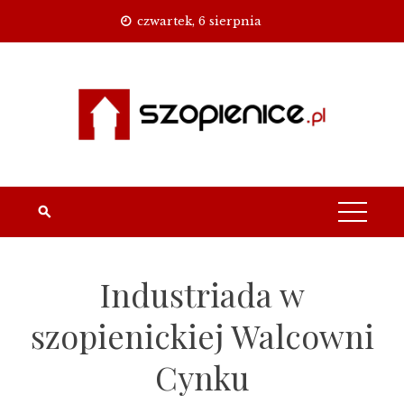
Skip
czwartek, 6 sierpnia
to
content
Industriada w
szopienickiej Walcowni
Cynku