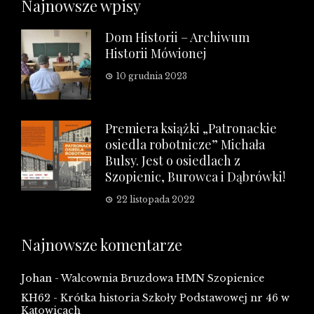
Najnowsze wpisy
Dom Historii – Archiwum
Historii Mówionej
10 grudnia 2023
Premiera książki „Patronackie
osiedla robotnicze” Michała
Bulsy. Jest o osiedlach z
Szopienic, Burowca i Dąbrówki!
22 listopada 2022
Najnowsze komentarze
Johan
-
Walcownia Bruzdowa HMN Szopienice
KH62
-
Krótka historia Szkoły Podstawowej nr 46 w
Katowicach