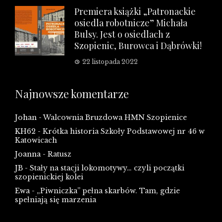
Premiera książki „Patronackie
osiedla robotnicze” Michała
Bulsy. Jest o osiedlach z
Szopienic, Burowca i Dąbrówki!
22 listopada 2022
Najnowsze komentarze
Johan
-
Walcownia Bruzdowa HMN Szopienice
KH62
-
Krótka historia Szkoły Podstawowej nr 46 w
Katowicach
Joanna
-
Ratusz
JB
-
Stały na stacji lokomotywy… czyli początki
szopienickiej kolei
Ewa
-
„Piwniczka” pełna skarbów. Tam, gdzie
spełniają się marzenia