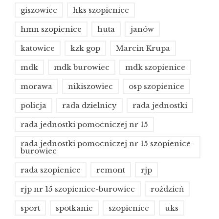
giszowiec
hks szopienice
hmn szopienice
huta
janów
katowice
kzk gop
Marcin Krupa
mdk
mdk burowiec
mdk szopienice
morawa
nikiszowiec
osp szopienice
policja
rada dzielnicy
rada jednostki
rada jednostki pomocniczej nr 15
rada jednostki pomocniczej nr 15 szopienice-
burowiec
rada szopienice
remont
rjp
rjp nr 15 szopienice-burowiec
roździeń
sport
spotkanie
szopienice
uks