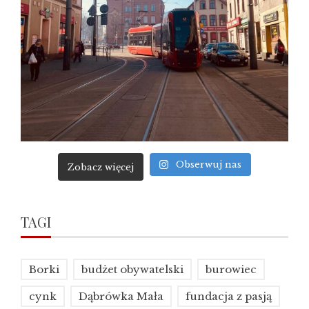
Obserwuj nas
Zobacz więcej
TAGI
Borki
budżet obywatelski
burowiec
cynk
Dąbrówka Mała
fundacja z pasją