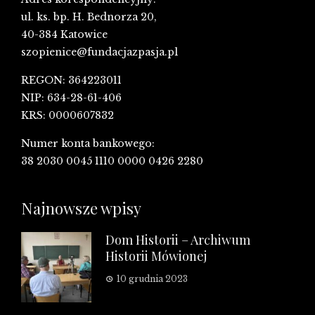
ul. ks. bp. H. Bednorza 20,
40-384 Katowice
szopienice@fundacjazpasja.pl
REGON: 364223011
NIP: 634-28-61-406
KRS: 0000607832
Numer konta bankowego:
38 2030 0045 1110 0000 0426 2280
Najnowsze wpisy
Dom Historii – Archiwum
Historii Mówionej
10 grudnia 2023