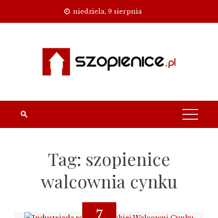
Skip
niedziela, 9 sierpnia
to
content
Tag:
szopienice
walcownia cynku
7