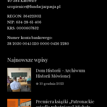
40-384 Katowice
szopienice@fundacjazpasja.pl
REGON: 364223011
NIP: 634-28-61-406
KRS: 0000607832
Numer konta bankowego:
38 2030 0045 1110 0000 0426 2280
Najnowsze wpisy
Dom Historii – Archiwum
Historii Mówionej
10 grudnia 2023
Premiera książki „Patronackie