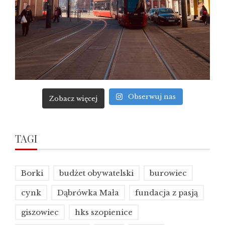
Obserwuj nas
Zobacz więcej
TAGI
Borki
budżet obywatelski
burowiec
cynk
Dąbrówka Mała
fundacja z pasją
giszowiec
hks szopienice