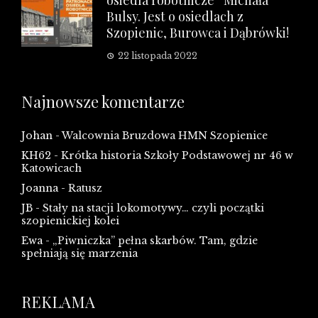
osiedla robotnicze” Michała
Bulsy. Jest o osiedlach z
Szopienic, Burowca i Dąbrówki!
22 listopada 2022
Najnowsze komentarze
Johan
-
Walcownia Bruzdowa HMN Szopienice
KH62
-
Krótka historia Szkoły Podstawowej nr 46 w
Katowicach
Joanna
-
Ratusz
JB
-
Stały na stacji lokomotywy… czyli początki
szopienickiej kolei
Ewa
-
„Piwniczka” pełna skarbów. Tam, gdzie
spełniają się marzenia
REKLAMA