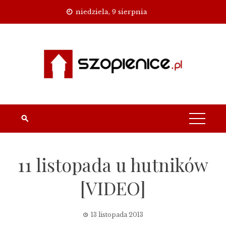
Skip
niedziela, 9 sierpnia
to
content
11 listopada u hutników
[VIDEO]
13 listopada 2013