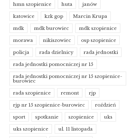
hmn szopienice
huta
janów
katowice
kzk gop
Marcin Krupa
mdk
mdk burowiec
mdk szopienice
morawa
nikiszowiec
osp szopienice
policja
rada dzielnicy
rada jednostki
rada jednostki pomocniczej nr 15
rada jednostki pomocniczej nr 15 szopienice-
burowiec
rada szopienice
remont
rjp
rjp nr 15 szopienice-burowiec
roździeń
sport
spotkanie
szopienice
uks
uks szopienice
ul. 11 listopada