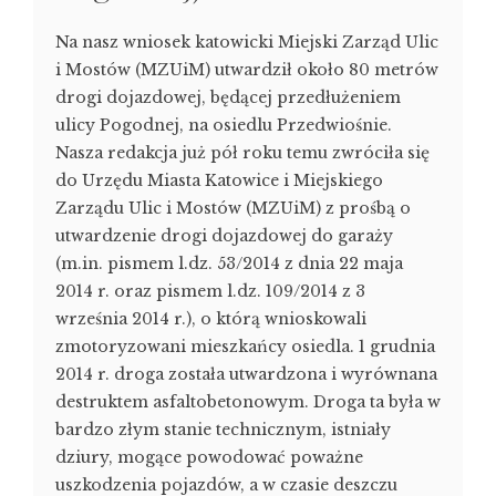
Na nasz wniosek katowicki Miejski Zarząd Ulic
i Mostów (MZUiM) utwardził około 80 metrów
drogi dojazdowej, będącej przedłużeniem
ulicy Pogodnej, na osiedlu Przedwiośnie.
Nasza redakcja już pół roku temu zwróciła się
do Urzędu Miasta Katowice i Miejskiego
Zarządu Ulic i Mostów (MZUiM) z prośbą o
utwardzenie drogi dojazdowej do garaży
(m.in. pismem l.dz. 53/2014 z dnia 22 maja
2014 r. oraz pismem l.dz. 109/2014 z 3
września 2014 r.), o którą wnioskowali
zmotoryzowani mieszkańcy osiedla. 1 grudnia
2014 r. droga została utwardzona i wyrównana
destruktem asfaltobetonowym. Droga ta była w
bardzo złym stanie technicznym, istniały
dziury, mogące powodować poważne
uszkodzenia pojazdów, a w czasie deszczu