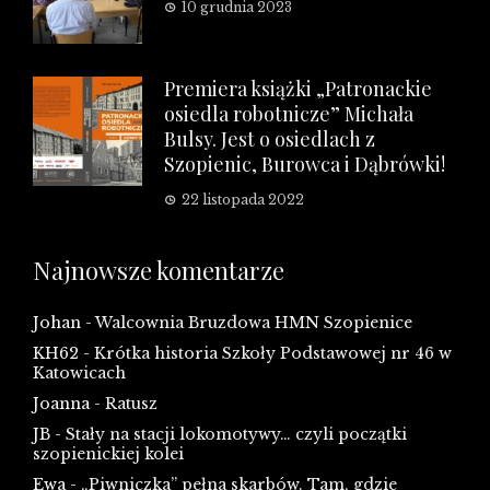
10 grudnia 2023
Premiera książki „Patronackie
osiedla robotnicze” Michała
Bulsy. Jest o osiedlach z
Szopienic, Burowca i Dąbrówki!
22 listopada 2022
Najnowsze komentarze
Johan
-
Walcownia Bruzdowa HMN Szopienice
KH62
-
Krótka historia Szkoły Podstawowej nr 46 w
Katowicach
Joanna
-
Ratusz
JB
-
Stały na stacji lokomotywy… czyli początki
szopienickiej kolei
Ewa
-
„Piwniczka” pełna skarbów. Tam, gdzie