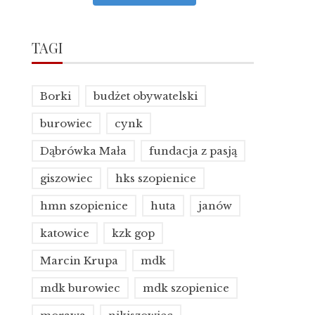
TAGI
Borki
budżet obywatelski
burowiec
cynk
Dąbrówka Mała
fundacja z pasją
giszowiec
hks szopienice
hmn szopienice
huta
janów
katowice
kzk gop
Marcin Krupa
mdk
mdk burowiec
mdk szopienice