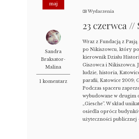
maj
Wydarzenia
23 czerwca //
Wraz z Fundacją z Pasją
po Nikiszowcu, który po
Sandra
kierownik Działu Histori
Braksator-
Giszowca i Nikiszowca. J
Malina
ludzie, historia, Katowi
parafii, Katowice 2009; 
1 komentarz
Podczas spaceru zaprez
wybudowane w drugim dz
„Giesche”. W skład uni
osiedla oprócz budynkó
użyteczności publicznej 