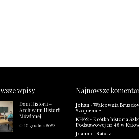
wsze wpisy
Najnowsze komenta
Dom Historii –
Johan
-
Walcownia Bruzd
Archiwum Historii
Szopienice
Mówionej
KH62
-
Krótka historia Szk
Podstawowej nr 46 w Kato
10 grudnia 2023
Joanna
-
Ratusz