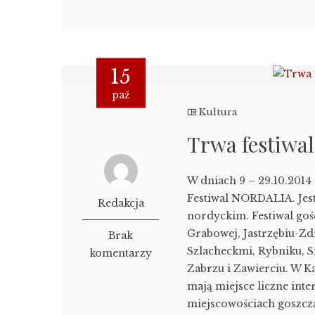
15
paź
Kultura
Trwa festiw
W dniach 9 – 29.10.2014 
Festiwal NORDALIA. Jes
Redakcja
nordyckim. Festiwal goś
Grabowej, Jastrzębiu-Zd
Brak
Szlacheckmi, Rybniku, 
komentarzy
Zabrzu i Zawierciu. W K
mają miejsce liczne int
miejscowościach goszcz