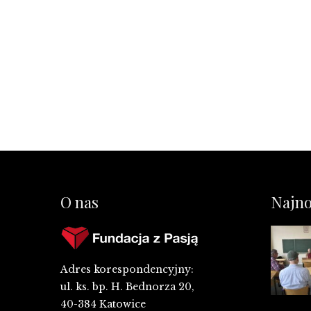
O nas
Najno
Adres korespondencyjny:
ul. ks. bp. H. Bednorza 20,
40-384 Katowice