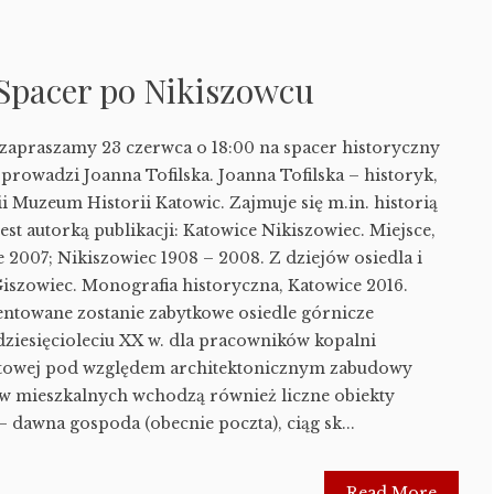
 Spacer po Nikiszowcu
 zapraszamy 23 czerwca o 18:00 na spacer historyczny
prowadzi Joanna Tofilska. Joanna Tofilska – historyk,
i Muzeum Historii Katowic. Zajmuje się m.in. historią
est autorką publikacji: Katowice Nikiszowiec. Miejsce,
ce 2007; Nikiszowiec 1908 – 2008. Z dziejów osiedla i
Giszowiec. Monografia historyczna, Katowice 2016.
entowane zostanie zabytkowe osiedle górnicze
iesięcioleciu XX w. dla pracowników kopalni
katowej pod względem architektonicznym zabudowy
w mieszkalnych wchodzą również liczne obiekty
– dawna gospoda (obecnie poczta), ciąg sk...
Read More