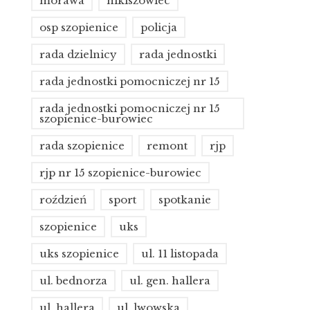
morawa
nikiszowiec
osp szopienice
policja
rada dzielnicy
rada jednostki
rada jednostki pomocniczej nr 15
rada jednostki pomocniczej nr 15
szopienice-burowiec
rada szopienice
remont
rjp
rjp nr 15 szopienice-burowiec
roździeń
sport
spotkanie
szopienice
uks
uks szopienice
ul. 11 listopada
ul. bednorza
ul. gen. hallera
ul. hallera
ul. lwowska