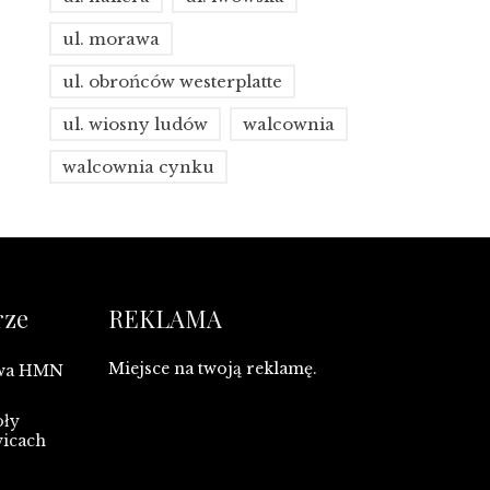
ul. morawa
ul. obrońców westerplatte
ul. wiosny ludów
walcownia
walcownia cynku
rze
REKLAMA
Miejsce na twoją reklamę.
owa HMN
oły
wicach