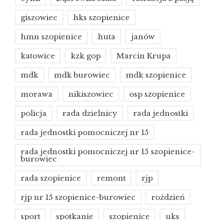
giszowiec
hks szopienice
hmn szopienice
huta
janów
katowice
kzk gop
Marcin Krupa
mdk
mdk burowiec
mdk szopienice
morawa
nikiszowiec
osp szopienice
policja
rada dzielnicy
rada jednostki
rada jednostki pomocniczej nr 15
rada jednostki pomocniczej nr 15 szopienice-
burowiec
rada szopienice
remont
rjp
rjp nr 15 szopienice-burowiec
roździeń
sport
spotkanie
szopienice
uks