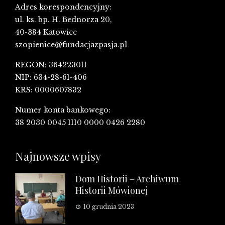
Adres korespondencyjny:
ul. ks. bp. H. Bednorza 20,
40-384 Katowice
szopienice@fundacjazpasja.pl
REGON: 364223011
NIP: 634-28-61-406
KRS: 0000607832
Numer konta bankowego:
38 2030 0045 1110 0000 0426 2280
Najnowsze wpisy
Dom Historii – Archiwum
Historii Mówionej
10 grudnia 2023