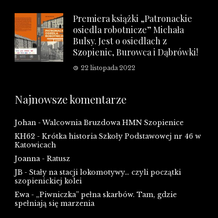
Premiera książki „Patronackie
osiedla robotnicze” Michała
Bulsy. Jest o osiedlach z
Szopienic, Burowca i Dąbrówki!
22 listopada 2022
Najnowsze komentarze
Johan
-
Walcownia Bruzdowa HMN Szopienice
KH62
-
Krótka historia Szkoły Podstawowej nr 46 w
Katowicach
Joanna
-
Ratusz
JB
-
Stały na stacji lokomotywy… czyli początki
szopienickiej kolei
Ewa
-
„Piwniczka” pełna skarbów. Tam, gdzie
spełniają się marzenia