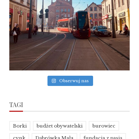
Obserwuj nas
TAGI
Borki
budżet obywatelski
burowiec
cynk
Dąbrówka Mała
fundacja z pasją