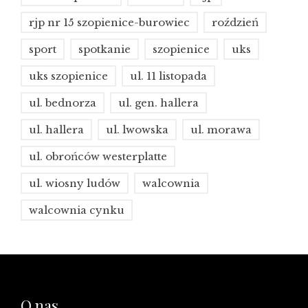
rjp nr 15 szopienice-burowiec
roździeń
sport
spotkanie
szopienice
uks
uks szopienice
ul. 11 listopada
ul. bednorza
ul. gen. hallera
ul. hallera
ul. lwowska
ul. morawa
ul. obrońców westerplatte
ul. wiosny ludów
walcownia
walcownia cynku
O nas