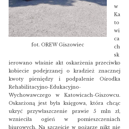
w
Ka
to
wi
ca
fot. OREW Giszowiec
ch
sk
ierowano właśnie akt oskarżenia przeciwko
kobiecie podejrzanej o kradzież znacznej
kwoty pieniędzy i podpalenie Ośrodka
Rehabilitacyjno-Edukacyjno-
Wychowawczego w Katowicach-Giszowcu.
Oskarżoną jest była księgowa, która chcąc
ukryć przywłaszczenie prawie 5 mln zł,
wznieciła ogień w pomieszczeniach
biurowych. Na szczęście w pożarze nikt nie