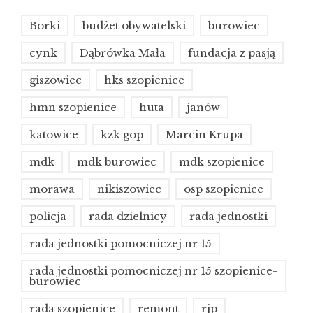
Borki
budżet obywatelski
burowiec
cynk
Dąbrówka Mała
fundacja z pasją
giszowiec
hks szopienice
hmn szopienice
huta
janów
katowice
kzk gop
Marcin Krupa
mdk
mdk burowiec
mdk szopienice
morawa
nikiszowiec
osp szopienice
policja
rada dzielnicy
rada jednostki
rada jednostki pomocniczej nr 15
rada jednostki pomocniczej nr 15 szopienice-
burowiec
rada szopienice
remont
rjp