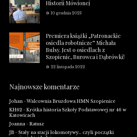
Historii Mówionej
10 grudnia 2023
Premiera książki „Patronackie
osiedla robotnicze” Michała
Bulsy. Jest o osiedlach z
Szopienic, Burowca i Dąbrówki!
22 listopada 2022
Najnowsze komentarze
Johan
-
Walcownia Bruzdowa HMN Szopienice
KH62
-
Krótka historia Szkoły Podstawowej nr 46 w
Katowicach
Joanna
-
Ratusz
JB
-
Stały na stacji lokomotywy… czyli początki