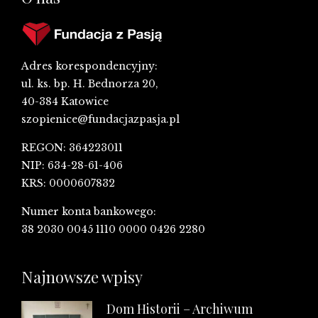
Adres korespondencyjny:
ul. ks. bp. H. Bednorza 20,
40-384 Katowice
szopienice@fundacjazpasja.pl
REGON: 364223011
NIP: 634-28-61-406
KRS: 0000607832
Numer konta bankowego:
38 2030 0045 1110 0000 0426 2280
Najnowsze wpisy
Dom Historii – Archiwum