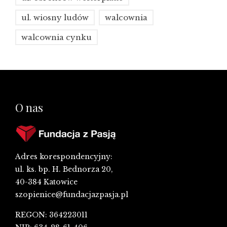
ul. wiosny ludów
walcownia
walcownia cynku
O nas
Adres korespondencyjny:
ul. ks. bp. H. Bednorza 20,
40-384 Katowice
szopienice@fundacjazpasja.pl
REGON: 364223011