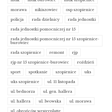
morawa
nikiszowiec
osp szopienice
policja
rada dzielnicy
rada jednostki
rada jednostki pomocniczej nr 15
rada jednostki pomocniczej nr 15 szopienice-
burowiec
rada szopienice
remont
rjp
rjp nr 15 szopienice-burowiec
roździeń
sport
spotkanie
szopienice
uks
uks szopienice
ul. 11 listopada
ul. bednorza
ul. gen. hallera
ul. hallera
ul. lwowska
ul. morawa
ul. obrońców westerplatte