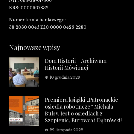
NIP: 634-28-61-406
KRS: 0000607832
Numer konta bankowego:
38 2030 0045 1110 0000 0426 2280
Najnowsze wpisy
Dom Historii – Archiwum
Historii Mówionej
10 grudnia 2023
Premiera książki „Patronackie
osiedla robotnicze” Michała
Bulsy. Jest o osiedlach z
Szopienic, Burowca i Dąbrówki!
22 listopada 2022