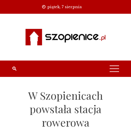
Skip
piątek, 7 sierpnia
to
content
W Szopienicach
powstała stacja
rowerowa