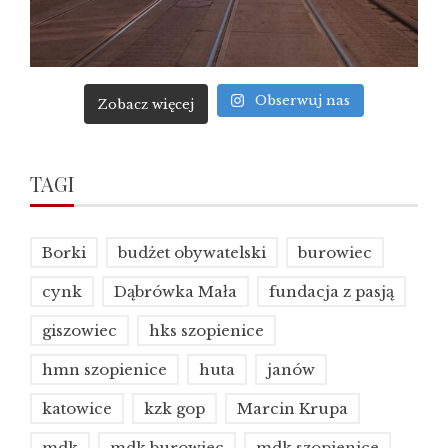
Obserwuj nas
Zobacz więcej
TAGI
Borki
budżet obywatelski
burowiec
cynk
Dąbrówka Mała
fundacja z pasją
giszowiec
hks szopienice
hmn szopienice
huta
janów
katowice
kzk gop
Marcin Krupa
mdk
mdk burowiec
mdk szopienice