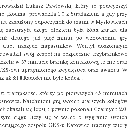
prowadził Łukasz Pawłowski, który to podwyższył
„Kocina” prowadziła 1:0 z Strażakiem, a gdy przy
a zasłużony odpoczynek do szatni w Mysłowicach
chę zaostrzyła czego efektem była żółta kartka dla
enił, dlatego już pięć minut po wznowieniu gry
er duet naszych napastników. Wentyl doskonałym
owadził swój zespół na bezpieczne trzybramkowe
trzelił w 57 minucie bramkę kontaktową to nic oraz
ć UKS-owi upragnionego zwycięstwa oraz awansu. W
aż 8:1!!! Radości nie było końca….
zi trampkarze, którzy po pierwszych 45 minutach
osnowca. Natchnieni grą swoich starszych kolegów
okazali się lepsi, i pewnie pokonali Czarnych 2:0.
szym ciągu liczy się w walce o wygranie swoich
liderującego zespołu GKS-u Katowice tracimy cztery