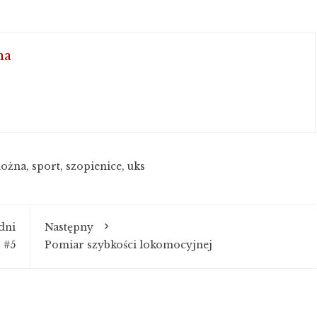
na
nożna
,
sport
,
szopienice
,
uks
dni
Następny
 #5
Pomiar szybkości lokomocyjnej