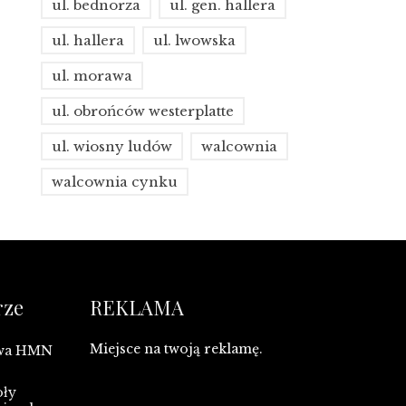
ul. bednorza
ul. gen. hallera
ul. hallera
ul. lwowska
ul. morawa
ul. obrońców westerplatte
ul. wiosny ludów
walcownia
walcownia cynku
rze
REKLAMA
Miejsce na twoją reklamę.
owa HMN
oły