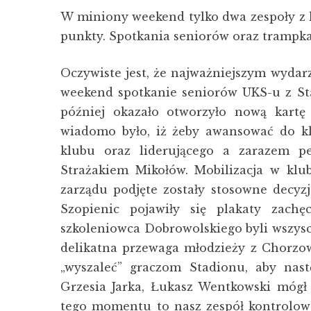
W miniony weekend tylko dwa zespoły z 
punkty. Spotkania seniorów oraz trampka
Oczywiste jest, że najważniejszym wyda
weekend spotkanie seniorów UKS-u z Sta
później okazało otworzyło nową kartę 
wiadomo było, iż żeby awansować do kl
klubu oraz liderującego a zarazem 
Strażakiem Mikołów. Mobilizacja w klub
zarządu podjęte zostały stosowne decyz
Szopienic pojawiły się plakaty zachę
szkoleniowca Dobrowolskiego byli wszysc
delikatna przewaga młodzieży z Chorzow
„wyszaleć” graczom Stadionu, aby na
Grzesia Jarka, Łukasz Wentkowski mógł
tego momentu to nasz zespół kontrolowa