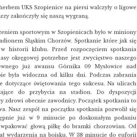
herbem UKS Szopienice na piersi walczyły o ligowe
rzy zakończyły się naszą wygraną.
rzeniem sportowym w Szopienicach było w miniony
dionem Śląskim Chorzów. Spotkanie które jak się
w historii klubu. Przed rozpoczęciem spotkania
asy okręgowej potrzebne jest zwycięstwo naszego
pewnego już awansu Górnika 09 Mysłowice nad
ie była widoczna od kilku dni. Podczas zabrania
je dotyczące świętowania tego sukcesu. Na ulicach
cające do przybycia na stadion. Do dyspozycji
y zdrowi obecnie zawodnicy. Początek spotkania to
a. Nasz zespół na początku spotkania pozwolił się
stępnie już w 9 minucie po doskonałym podaniu
 wpakować głową piłkę do bramki chorzowian. Od
ł wydarzenia na boisku. W 38 minucie do euforii