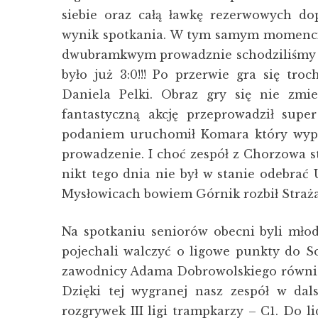
siebie oraz całą ławkę rezerwowych do
wynik spotkania. W tym samym momencie 
dwubramkwym prowadznie schodziliśmy n
było już 3:0!!! Po przerwie gra się tro
Daniela Pelki. Obraz gry się nie zmi
fantastyczną akcję przeprowadził sup
podaniem uruchomił Komara który wypr
prowadzenie. I choć zespół z Chorzowa s
nikt tego dnia nie był w stanie odebra
Mysłowicach bowiem Górnik rozbił Strażak 
Na spotkaniu seniorów obecni byli młod
pojechali walczyć o ligowe punkty do S
zawodnicy Adama Dobrowolskiego również 
Dzięki tej wygranej nasz zespół w dal
rozgrywek III ligi trampkarzy – C1. Do 