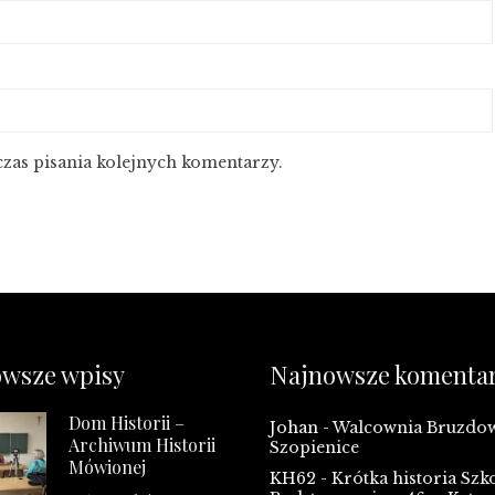
zas pisania kolejnych komentarzy.
wsze wpisy
Najnowsze komenta
Dom Historii –
Johan
-
Walcownia Bruzd
Archiwum Historii
Szopienice
Mówionej
KH62
-
Krótka historia Szk