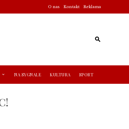
O nas
Kontakt
Reklama
NA SYGNALE
KULTURA
SPORT
C!