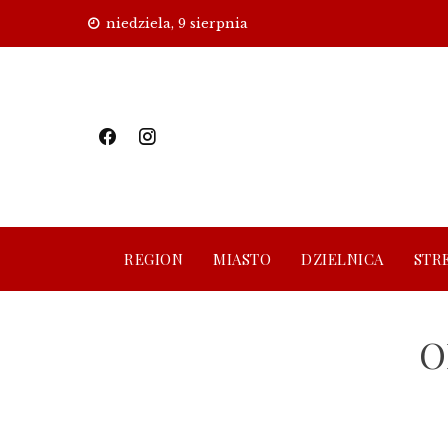
Skip
niedziela, 9 sierpnia
to
content
REGION
MIASTO
DZIELNICA
STR
O