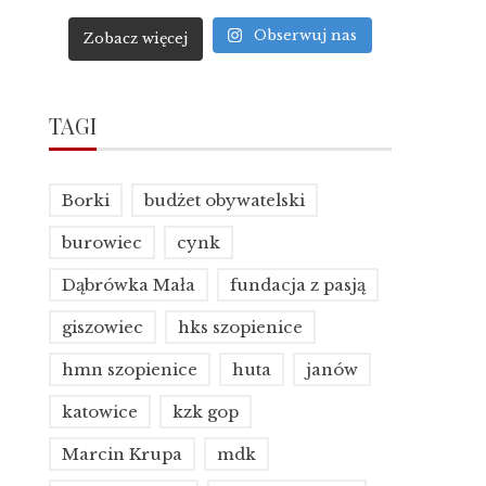
Obserwuj nas
Zobacz więcej
TAGI
Borki
budżet obywatelski
burowiec
cynk
Dąbrówka Mała
fundacja z pasją
giszowiec
hks szopienice
hmn szopienice
huta
janów
katowice
kzk gop
Marcin Krupa
mdk