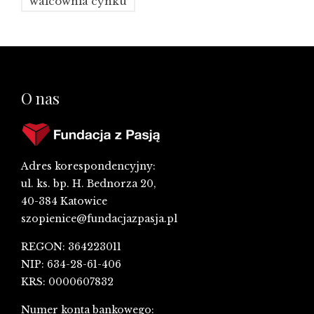
walcownia cynku
O nas
Adres korespondencyjny:
ul. ks. bp. H. Bednorza 20,
40-384 Katowice
szopienice@fundacjazpasja.pl
REGON: 364223011
NIP: 634-28-61-406
KRS: 0000607832
Numer konta bankowego: