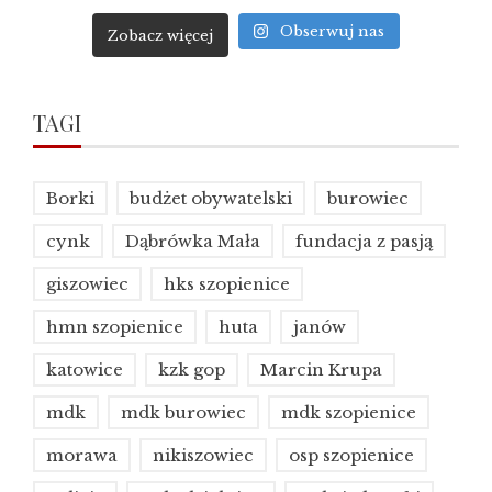
Obserwuj nas
Zobacz więcej
TAGI
Borki
budżet obywatelski
burowiec
cynk
Dąbrówka Mała
fundacja z pasją
giszowiec
hks szopienice
hmn szopienice
huta
janów
katowice
kzk gop
Marcin Krupa
mdk
mdk burowiec
mdk szopienice
morawa
nikiszowiec
osp szopienice