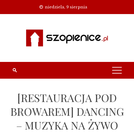
Skip
niedziela, 9 sierpnia
to
content
[RESTAURACJA POD
BROWAREM] DANCING
– MUZYKA NA ŻYWO