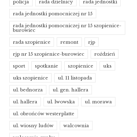
policja
rada dzielnicy
rada jednostki
rada jednostki pomocniczej nr 15
rada jednostki pomocniczej nr 15 szopienice-
burowiec
rada szopienice
remont
rjp
rjp nr 15 szopienice-burowiec
roździeń
sport
spotkanie
szopienice
uks
uks szopienice
ul. 11 listopada
ul. bednorza
ul. gen. hallera
ul. hallera
ul. lwowska
ul. morawa
ul. obrońców westerplatte
ul. wiosny ludów
walcownia