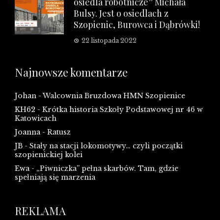
osiedla robotnicze” Michała
Bulsy. Jest o osiedlach z
Szopienic, Burowca i Dąbrówki!
22 listopada 2022
Najnowsze komentarze
Johan
-
Walcownia Bruzdowa HMN Szopienice
KH62
-
Krótka historia Szkoły Podstawowej nr 46 w
Katowicach
Joanna
-
Ratusz
JB
-
Stały na stacji lokomotywy… czyli początki
szopienickiej kolei
Ewa
-
„Piwniczka” pełna skarbów. Tam, gdzie
spełniają się marzenia
REKLAMA