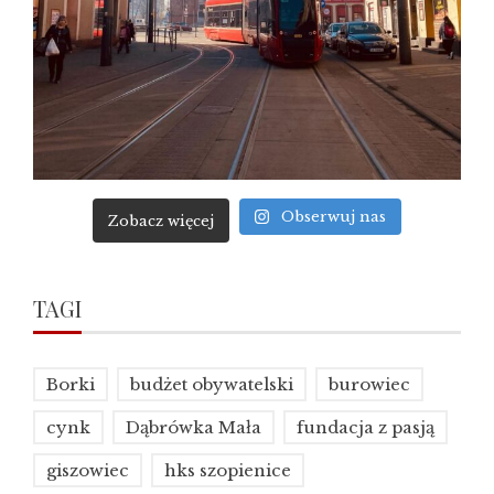
Obserwuj nas
Zobacz więcej
TAGI
Borki
budżet obywatelski
burowiec
cynk
Dąbrówka Mała
fundacja z pasją
giszowiec
hks szopienice