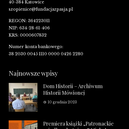
40-384 Katowice
szopienice@fundacjazpasja.pl
REGON: 364223011
NIP: 634-28-61-406
KRS: 0000607832
Numer konta bankowego:
38 2030 0045 1110 0000 0426 2280
Najnowsze wpisy
Dom Historii – Archiwum
Historii Mówionej
10 grudnia 2023
Premiera książki „Patronackie