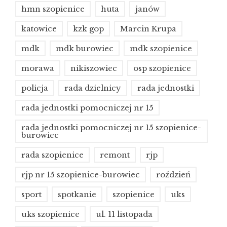
hmn szopienice
huta
janów
katowice
kzk gop
Marcin Krupa
mdk
mdk burowiec
mdk szopienice
morawa
nikiszowiec
osp szopienice
policja
rada dzielnicy
rada jednostki
rada jednostki pomocniczej nr 15
rada jednostki pomocniczej nr 15 szopienice-
burowiec
rada szopienice
remont
rjp
rjp nr 15 szopienice-burowiec
roździeń
sport
spotkanie
szopienice
uks
uks szopienice
ul. 11 listopada