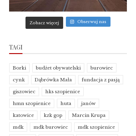
Obserwuj nas
Zobacz więcej
TAGI
Borki
budżet obywatelski
burowiec
cynk
Dąbrówka Mała
fundacja z pasją
giszowiec
hks szopienice
hmn szopienice
huta
janów
katowice
kzk gop
Marcin Krupa
mdk
mdk burowiec
mdk szopienice