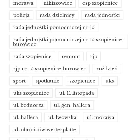
morawa
nikiszowiec
osp szopienice
policja
rada dzielnicy
rada jednostki
rada jednostki pomocniczej nr 15
rada jednostki pomocniczej nr 15 szopienice-
burowiec
rada szopienice
remont
rjp
rjp nr 15 szopienice-burowiec
roździeń
sport
spotkanie
szopienice
uks
uks szopienice
ul. 11 listopada
ul. bednorza
ul. gen. hallera
ul. hallera
ul. lwowska
ul. morawa
ul. obrońców westerplatte