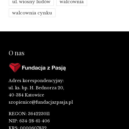
ul. wiosny ludów
walcownia
walcownia cynku
O nas
Adres korespondencyjny:
ul. ks. bp. H. Bednorza 20,
40-384 Katowice
szopienice@fundacjazpasja.pl
REGON: 364223011
NIP: 634-28-61-406
KRS: 0000607832