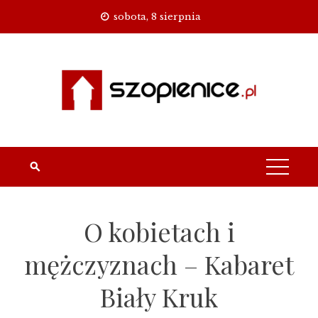
Skip
sobota, 8 sierpnia
to
content
O kobietach i
mężczyznach – Kabaret
Biały Kruk