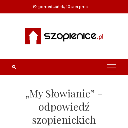
Skip
poniedziałek, 10 sierpnia
to
content
„My Słowianie” –
odpowiedź
szopienickich