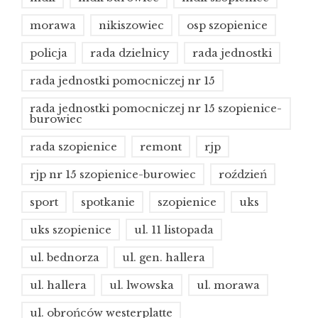
morawa
nikiszowiec
osp szopienice
policja
rada dzielnicy
rada jednostki
rada jednostki pomocniczej nr 15
rada jednostki pomocniczej nr 15 szopienice-
burowiec
rada szopienice
remont
rjp
rjp nr 15 szopienice-burowiec
roździeń
sport
spotkanie
szopienice
uks
uks szopienice
ul. 11 listopada
ul. bednorza
ul. gen. hallera
ul. hallera
ul. lwowska
ul. morawa
ul. obrońców westerplatte