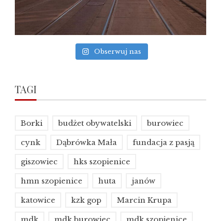
Obserwuj nas
TAGI
Borki
budżet obywatelski
burowiec
cynk
Dąbrówka Mała
fundacja z pasją
giszowiec
hks szopienice
hmn szopienice
huta
janów
katowice
kzk gop
Marcin Krupa
mdk
mdk burowiec
mdk szopienice