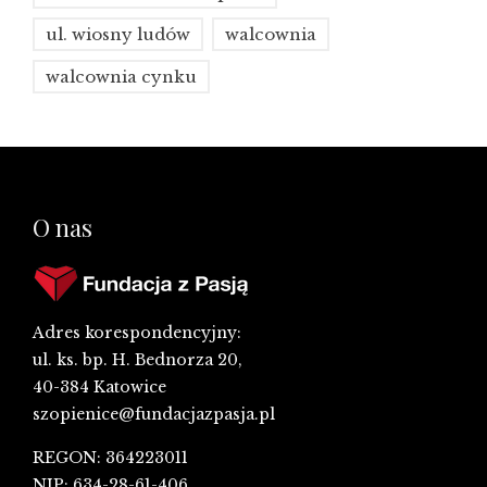
ul. wiosny ludów
walcownia
walcownia cynku
O nas
Adres korespondencyjny:
ul. ks. bp. H. Bednorza 20,
40-384 Katowice
szopienice@fundacjazpasja.pl
REGON: 364223011
NIP: 634-28-61-406