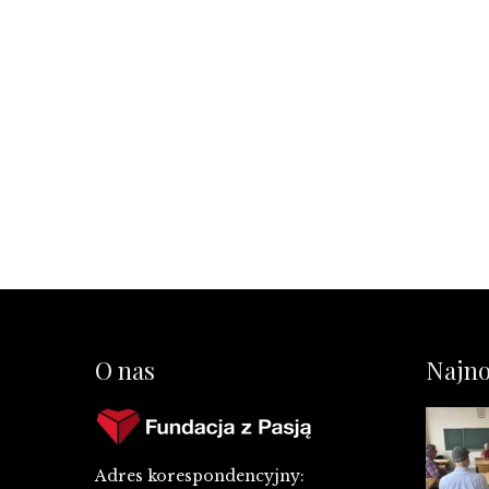
O nas
Najno
Adres korespondencyjny: