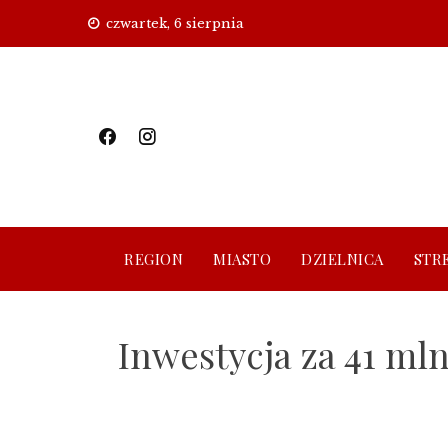
Skip
czwartek, 6 sierpnia
to
content
REGION
MIASTO
DZIELNICA
STR
Inwestycja za 41 ml