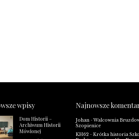
wsze wpisy
Najnowsze komenta
Dom Historii –
Johan
-
Walcownia Bruzd
Archiwum Historii
Szopienice
Mówionej
KH62
-
Krótka historia Szk