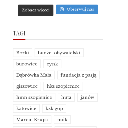
Obserwuj nas
Zobacz więcej
TAGI
Borki
budżet obywatelski
burowiec
cynk
Dąbrówka Mała
fundacja z pasją
giszowiec
hks szopienice
hmn szopienice
huta
janów
katowice
kzk gop
Marcin Krupa
mdk