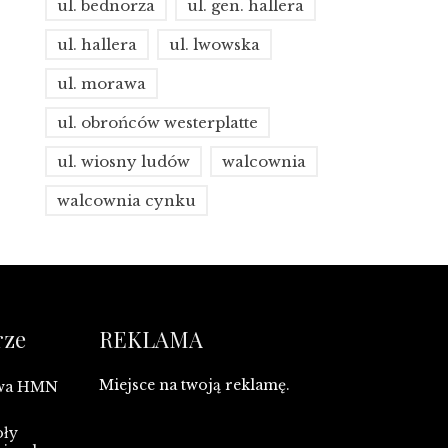
ul. bednorza
ul. gen. hallera
ul. hallera
ul. lwowska
ul. morawa
ul. obrońców westerplatte
ul. wiosny ludów
walcownia
walcownia cynku
rze
REKLAMA
Miejsce na twoją reklamę.
owa HMN
oły