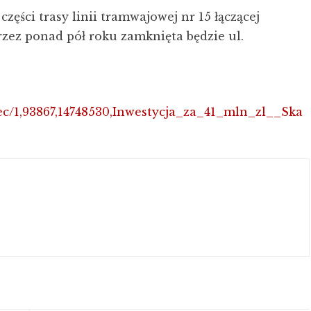
ęści trasy linii tramwajowej nr 15 łączącej
ez ponad pół roku zamknięta będzie ul.
iec/1,93867,14748530,Inwestycja_za_41_mln_zl__Ska