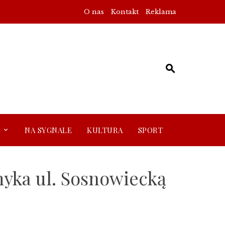
O nas
Kontakt
Reklama
NA SYGNALE
KULTURA
SPORT
myka ul. Sosnowiecką