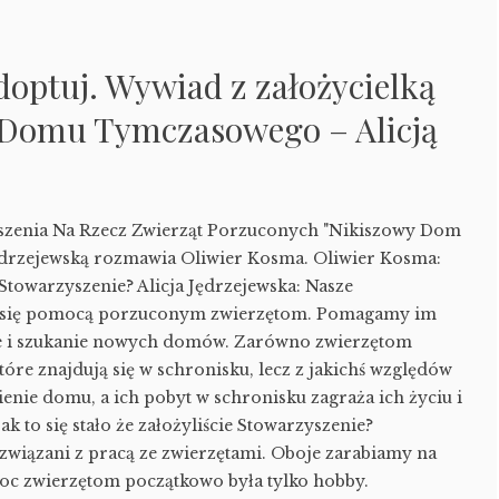
doptuj. Wywiad z założycielką
 Domu Tymczasowego – Alicją
yszenia Na Rzecz Zwierząt Porzuconych "Nikiszowy Dom
ędrzejewską rozmawia Oliwier Kosma. Oliwier Kosma:
Stowarzyszenie? Alicja Jędrzejewska: Nasze
e się pomocą porzuconym zwierzętom. Pomagamy im
ie i szukanie nowych domów. Zarówno zwierzętom
tóre znajdują się w schronisku, lecz z jakichś względów
ienie domu, a ich pobyt w schronisku zagraża ich życiu i
jak to się stało że założyliście Stowarzyszenie?
wiązani z pracą ze zwierzętami. Oboje zarabiamy na
oc zwierzętom początkowo była tylko hobby.