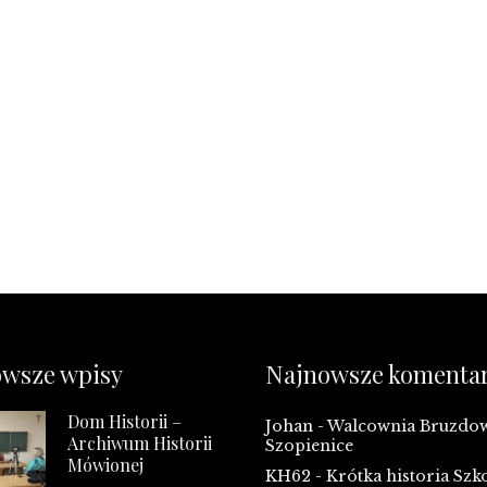
wsze wpisy
Najnowsze komenta
Dom Historii –
Johan
-
Walcownia Bruzd
Archiwum Historii
Szopienice
Mówionej
KH62
-
Krótka historia Szk