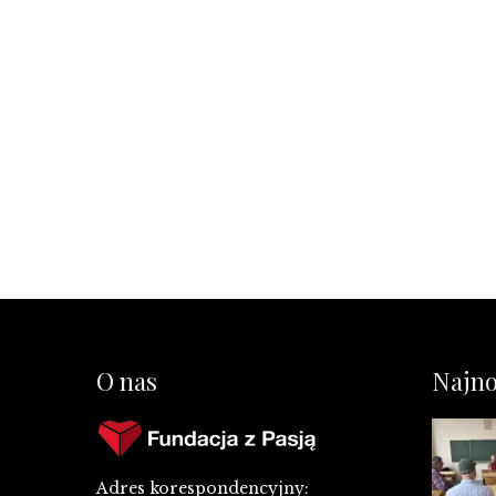
O nas
Najno
Adres korespondencyjny: