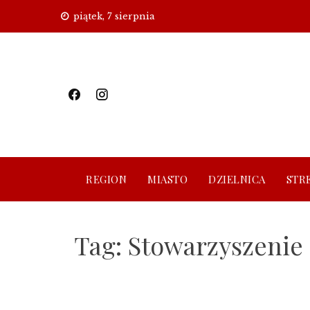
Skip
piątek, 7 sierpnia
to
content
REGION
MIASTO
DZIELNICA
STR
Tag:
Stowarzyszenie