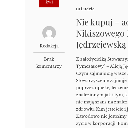
kwi
Ludzie
Nie kupuj – a
Nikiszowego
Jędrzejewską
Redakcja
Brak
Z założycielką Stowarz
komentarzy
Tymczasowy" – Alicją J
Czym zajmuje się wasze 
Stowarzyszenie zajmuj
poprzez opiekę, leczen
znalezionym jak i tym, k
nie mają szans na znalez
zdrowiu. Kim jesteście i 
Zawodowo nie jesteśmy z
życie w korporacji. Pom