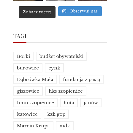
Obserwuj nas
Zobacz więcej
TAGI
Borki
budżet obywatelski
burowiec
cynk
Dąbrówka Mała
fundacja z pasją
giszowiec
hks szopienice
hmn szopienice
huta
janów
katowice
kzk gop
Marcin Krupa
mdk