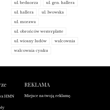
ul. bednorza
ul. gen. hallera
ul. hallera
ul. lwowska
ul. morawa
ul. obrońców westerplatte
ul. wiosny ludów
walcownia
walcownia cynku
rze
REKLAMA
Miejsce na twoją reklamę.
owa HMN
oły