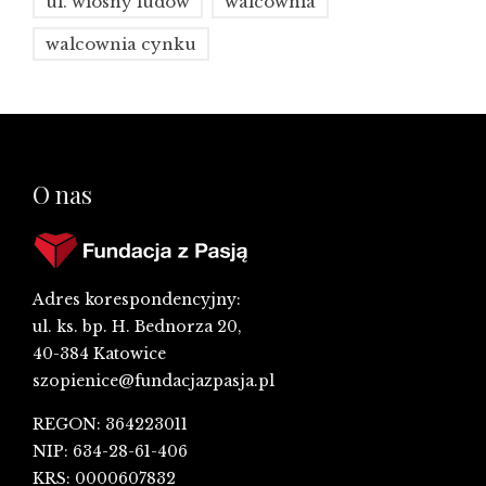
ul. wiosny ludów
walcownia
walcownia cynku
O nas
Adres korespondencyjny:
ul. ks. bp. H. Bednorza 20,
40-384 Katowice
szopienice@fundacjazpasja.pl
REGON: 364223011
NIP: 634-28-61-406
KRS: 0000607832