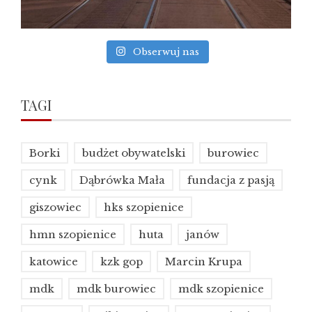
Obserwuj nas
TAGI
Borki
budżet obywatelski
burowiec
cynk
Dąbrówka Mała
fundacja z pasją
giszowiec
hks szopienice
hmn szopienice
huta
janów
katowice
kzk gop
Marcin Krupa
mdk
mdk burowiec
mdk szopienice