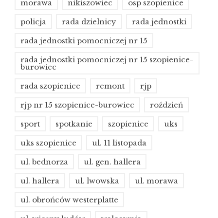
morawa
nikiszowiec
osp szopienice
policja
rada dzielnicy
rada jednostki
rada jednostki pomocniczej nr 15
rada jednostki pomocniczej nr 15 szopienice-
burowiec
rada szopienice
remont
rjp
rjp nr 15 szopienice-burowiec
roździeń
sport
spotkanie
szopienice
uks
uks szopienice
ul. 11 listopada
ul. bednorza
ul. gen. hallera
ul. hallera
ul. lwowska
ul. morawa
ul. obrońców westerplatte