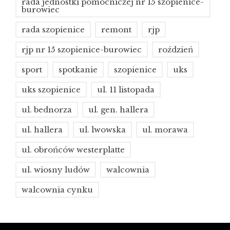
rada jednostki pomocniczej nr 15 szopienice-
burowiec
rada szopienice
remont
rjp
rjp nr 15 szopienice-burowiec
roździeń
sport
spotkanie
szopienice
uks
uks szopienice
ul. 11 listopada
ul. bednorza
ul. gen. hallera
ul. hallera
ul. lwowska
ul. morawa
ul. obrońców westerplatte
ul. wiosny ludów
walcownia
walcownia cynku