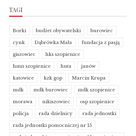
TAGI
Borki
budżet obywatelski
burowiec
cynk
Dąbrówka Mała
fundacja z pasją
giszowiec
hks szopienice
hmn szopienice
huta
janów
katowice
kzk gop
Marcin Krupa
mdk
mdk burowiec
mdk szopienice
morawa
nikiszowiec
osp szopienice
policja
rada dzielnicy
rada jednostki
rada jednostki pomocniczej nr 15