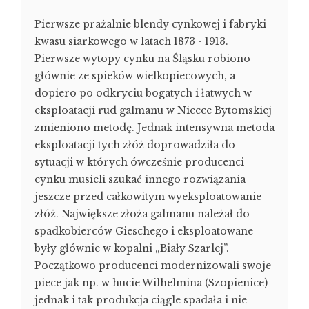
Pierwsze prażalnie blendy cynkowej i fabryki
kwasu siarkowego w latach 1873 - 1913.
Pierwsze wytopy cynku na Śląsku robiono
głównie ze spieków wielkopiecowych, a
dopiero po odkryciu bogatych i łatwych w
eksploatacji rud galmanu w Niecce Bytomskiej
zmieniono metodę. Jednak intensywna metoda
eksploatacji tych złóż doprowadziła do
sytuacji w których ówcześnie producenci
cynku musieli szukać innego rozwiązania
jeszcze przed całkowitym wyeksploatowanie
złóż. Największe złoża galmanu należał do
spadkobierców Gieschego i eksploatowane
były głównie w kopalni „Biały Szarlej”.
Początkowo producenci modernizowali swoje
piece jak np. w hucie Wilhelmina (Szopienice)
jednak i tak produkcja ciągle spadała i nie