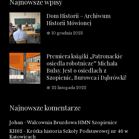
Najnowsze wpisy
Dom Historii – Archiwum
Historii Mówionej
10 grudnia 2023
Premiera książki „Patronackie
osiedla robotnicze” Michała
Bulsy. Jest o osiedlach z
Szopienic, Burowca i Dąbrówki!
22 listopada 2022
Najnowsze komentarze
Johan
-
Walcownia Bruzdowa HMN Szopienice
KH62
-
Krótka historia Szkoły Podstawowej nr 46 w
Katowicach