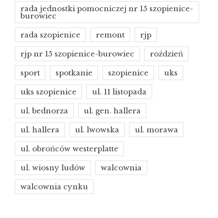
rada jednostki pomocniczej nr 15 szopienice-
burowiec
rada szopienice
remont
rjp
rjp nr 15 szopienice-burowiec
roździeń
sport
spotkanie
szopienice
uks
uks szopienice
ul. 11 listopada
ul. bednorza
ul. gen. hallera
ul. hallera
ul. lwowska
ul. morawa
ul. obrońców westerplatte
ul. wiosny ludów
walcownia
walcownia cynku