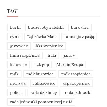
TAGI
Borki
budżet obywatelski
burowiec
cynk
Dąbrówka Mała
fundacja z pasją
giszowiec
hks szopienice
hmn szopienice
huta
janów
katowice
kzk gop
Marcin Krupa
mdk
mdk burowiec
mdk szopienice
morawa
nikiszowiec
osp szopienice
policja
rada dzielnicy
rada jednostki
rada jednostki pomocniczej nr 15