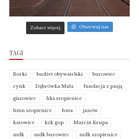
Obserwuj nas
Zobacz więcej
TAGI
Borki
budżet obywatelski
burowiec
cynk
Dąbrówka Mała
fundacja z pasją
giszowiec
hks szopienice
hmn szopienice
huta
janów
katowice
kzk gop
Marcin Krupa
mdk
mdk burowiec
mdk szopienice