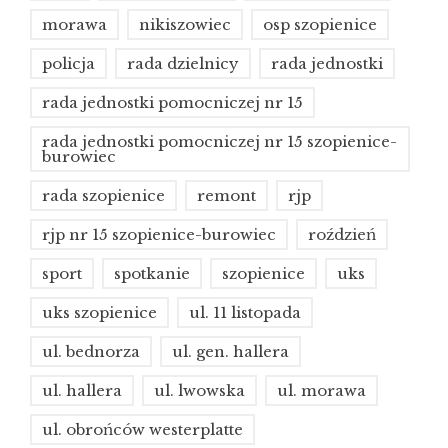
morawa
nikiszowiec
osp szopienice
policja
rada dzielnicy
rada jednostki
rada jednostki pomocniczej nr 15
rada jednostki pomocniczej nr 15 szopienice-
burowiec
rada szopienice
remont
rjp
rjp nr 15 szopienice-burowiec
roździeń
sport
spotkanie
szopienice
uks
uks szopienice
ul. 11 listopada
ul. bednorza
ul. gen. hallera
ul. hallera
ul. lwowska
ul. morawa
ul. obrońców westerplatte