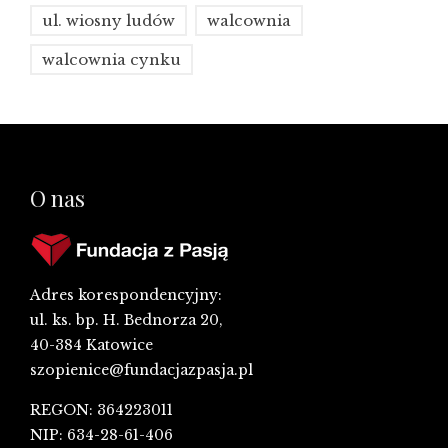
ul. wiosny ludów
walcownia
walcownia cynku
O nas
Adres korespondencyjny:
ul. ks. bp. H. Bednorza 20,
40-384 Katowice
szopienice@fundacjazpasja.pl
REGON: 364223011
NIP: 634-28-61-406