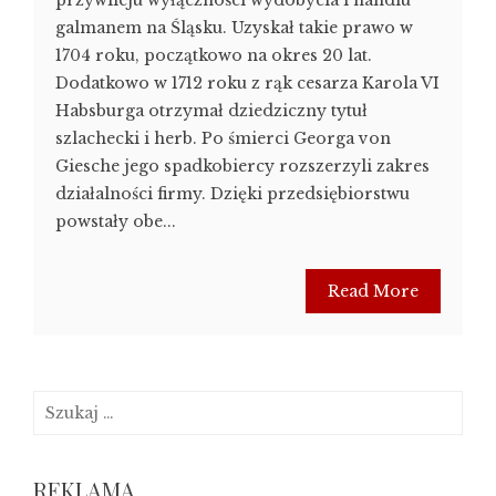
przywileju wyłączności wydobycia i handlu
galmanem na Śląsku. Uzyskał takie prawo w
1704 roku, początkowo na okres 20 lat.
Dodatkowo w 1712 roku z rąk cesarza Karola VI
Habsburga otrzymał dziedziczny tytuł
szlachecki i herb. Po śmierci Georga von
Giesche jego spadkobiercy rozszerzyli zakres
działalności firmy. Dzięki przedsiębiorstwu
powstały obe...
Read More
Szukaj:
REKLAMA