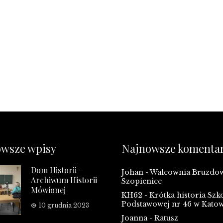
wsze wpisy
Najnowsze komenta
Dom Historii –
Johan
-
Walcownia Bruzd
Archiwum Historii
Szopienice
Mówionej
KH62
-
Krótka historia Szk
Podstawowej nr 46 w Kato
10 grudnia 2023
Joanna
-
Ratusz