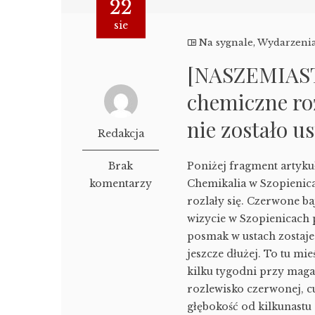
22
sie
Na sygnale
,
Wydarzeni
[NASZEMIAST
chemiczne ro
nie zostało u
Redakcja
Brak
Poniżej fragment artyku
komentarzy
Chemikalia w Szopienicac
rozlały się. Czerwone baj
wizycie w Szopienicach 
posmak w ustach zostaje
jeszcze dłużej. To tu mie
kilku tygodni przy maga
rozlewisko czerwonej, c
głębokość od kilkunastu