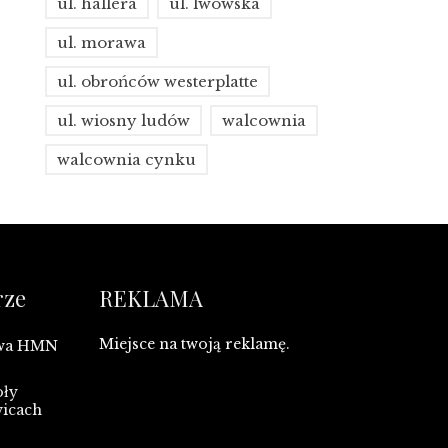
ul. hallera
ul. lwowska
ul. morawa
ul. obrońców westerplatte
ul. wiosny ludów
walcownia
walcownia cynku
rze
REKLAMA
Miejsce na twoją reklamę.
owa HMN
oły
wicach