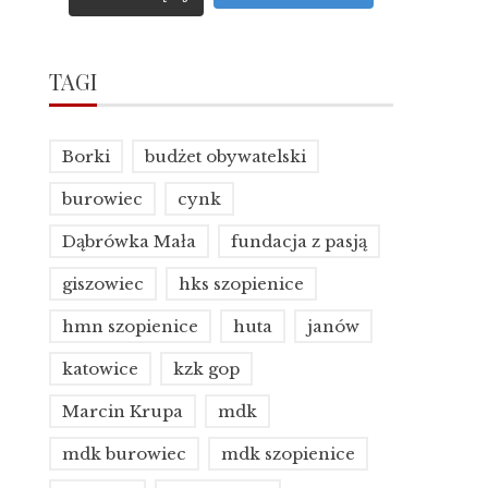
TAGI
Borki
budżet obywatelski
burowiec
cynk
Dąbrówka Mała
fundacja z pasją
giszowiec
hks szopienice
hmn szopienice
huta
janów
katowice
kzk gop
Marcin Krupa
mdk
mdk burowiec
mdk szopienice