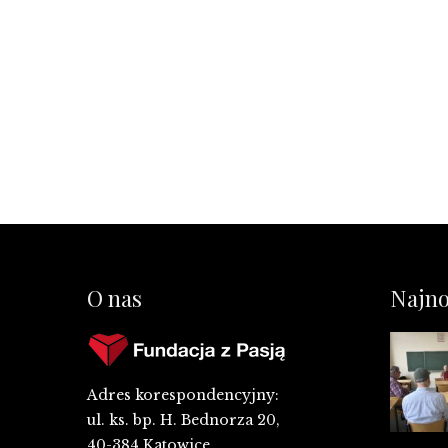
O nas
Najno
Adres korespondencyjny:
ul. ks. bp. H. Bednorza 20,
40-384 Katowice