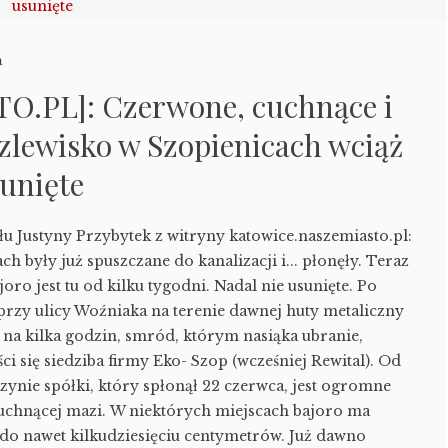
a
O.PL]: Czerwone, cuchnące i
zlewisko w Szopienicach wciąż
sunięte
łu Justyny Przybytek z witryny katowice.naszemiasto.pl:
h były już spuszczane do kanalizacji i... płonęły. Teraz
oro jest tu od kilku tygodni. Nadal nie usunięte. Po
przy ulicy Woźniaka na terenie dawnej huty metaliczny
 na kilka godzin, smród, którym nasiąka ubranie,
ści się siedziba firmy Eko- Szop (wcześniej Rewital). Od
zynie spółki, który spłonął 22 czerwca, jest ogromne
uchnącej mazi. W niektórych miejscach bajoro ma
 do nawet kilkudziesięciu centymetrów. Już dawno