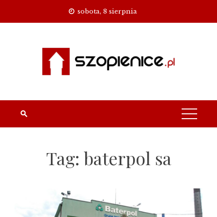
Skip
sobota, 8 sierpnia
to
content
Tag:
baterpol sa