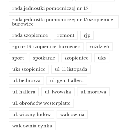
rada jednostki pomocniczej nr 15
rada jednostki pomocniczej nr 15 szopienice-
burowiec
rada szopienice
remont
rjp
rjp nr 15 szopienice-burowiec
roździeń
sport
spotkanie
szopienice
uks
uks szopienice
ul. 11 listopada
ul. bednorza
ul. gen. hallera
ul. hallera
ul. lwowska
ul. morawa
ul. obrońców westerplatte
ul. wiosny ludów
walcownia
walcownia cynku