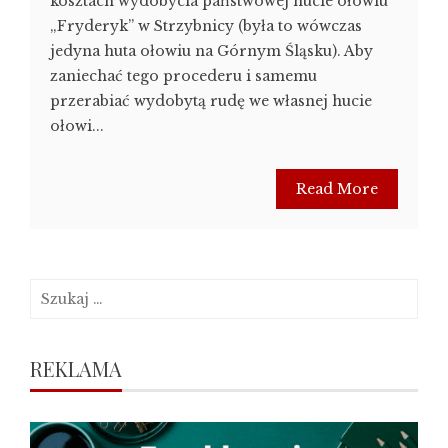
kosztach wydobycia państwowej hucie ołowiu
„Fryderyk” w Strzybnicy (była to wówczas
jedyna huta ołowiu na Górnym Śląsku). Aby
zaniechać tego procederu i samemu
przerabiać wydobytą rudę we własnej hucie
ołowi...
Read More
Szukaj:
REKLAMA