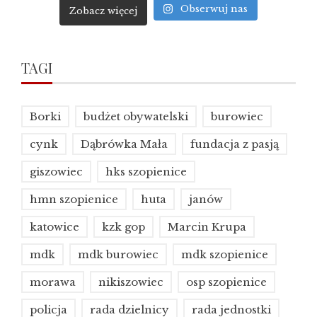
Obserwuj nas
Zobacz więcej
TAGI
Borki
budżet obywatelski
burowiec
cynk
Dąbrówka Mała
fundacja z pasją
giszowiec
hks szopienice
hmn szopienice
huta
janów
katowice
kzk gop
Marcin Krupa
mdk
mdk burowiec
mdk szopienice
morawa
nikiszowiec
osp szopienice
policja
rada dzielnicy
rada jednostki