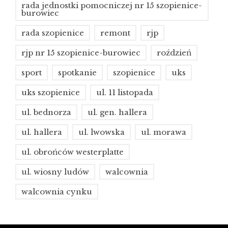
rada jednostki pomocniczej nr 15 szopienice-
burowiec
rada szopienice
remont
rjp
rjp nr 15 szopienice-burowiec
roździeń
sport
spotkanie
szopienice
uks
uks szopienice
ul. 11 listopada
ul. bednorza
ul. gen. hallera
ul. hallera
ul. lwowska
ul. morawa
ul. obrońców westerplatte
ul. wiosny ludów
walcownia
walcownia cynku