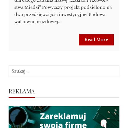
dla całego zadania nazwę ,,Zakład Przetwór­
stwa Miedzi” Powyższy projekt podzielono na
dwa przedsięwzięcia inwestycyjne: Budowa
walcowni bruzdowej...
Read More
Szukaj:
REKLAMA