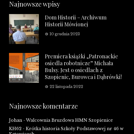
Najnowsze wpisy
Dom Historii – Archiwum
Historii Mówionej
10 grudnia 2023
Premiera książki „Patronackie
osiedla robotnicze” Michała
Bulsy. Jest o osiedlach z
Szopienic, Burowca i Dąbrówki!
22 listopada 2022
Najnowsze komentarze
Johan
-
Walcownia Bruzdowa HMN Szopienice
KH62
-
Krótka historia Szkoły Podstawowej nr 46 w
Katowicach