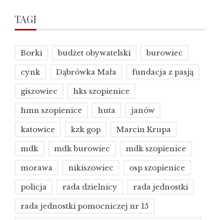
TAGI
Borki
budżet obywatelski
burowiec
cynk
Dąbrówka Mała
fundacja z pasją
giszowiec
hks szopienice
hmn szopienice
huta
janów
katowice
kzk gop
Marcin Krupa
mdk
mdk burowiec
mdk szopienice
morawa
nikiszowiec
osp szopienice
policja
rada dzielnicy
rada jednostki
rada jednostki pomocniczej nr 15