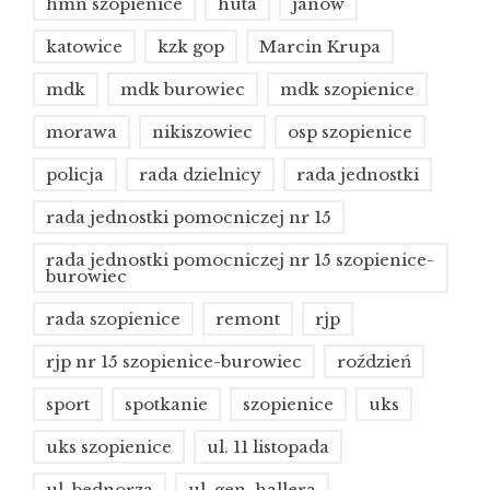
hmn szopienice
huta
janów
katowice
kzk gop
Marcin Krupa
mdk
mdk burowiec
mdk szopienice
morawa
nikiszowiec
osp szopienice
policja
rada dzielnicy
rada jednostki
rada jednostki pomocniczej nr 15
rada jednostki pomocniczej nr 15 szopienice-
burowiec
rada szopienice
remont
rjp
rjp nr 15 szopienice-burowiec
roździeń
sport
spotkanie
szopienice
uks
uks szopienice
ul. 11 listopada
ul. bednorza
ul. gen. hallera