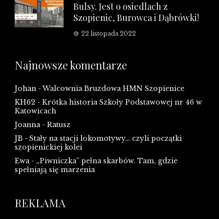
Bulsy. Jest o osiedlach z
Szopienic, Burowca i Dąbrówki!
22 listopada 2022
Najnowsze komentarze
Johan
-
Walcownia Bruzdowa HMN Szopienice
KH62
-
Krótka historia Szkoły Podstawowej nr 46 w
Katowicach
Joanna
-
Ratusz
JB
-
Stały na stacji lokomotywy… czyli początki
szopienickiej kolei
Ewa
-
„Piwniczka” pełna skarbów. Tam, gdzie
spełniają się marzenia
REKLAMA