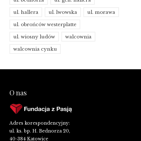
ul. hallera
ul. lwowska
ul. morawa
ul. obrońców westerplatte
ul. wiosny ludów
walcownia
walcownia cynku
O nas
Adres korespondencyjny:
ul. ks. bp. H. Bednorza 20,
40-384 Katowice