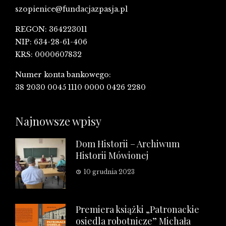
szopienice@fundacjazpasja.pl
REGON: 364223011
NIP: 634-28-61-406
KRS: 0000607832
Numer konta bankowego:
38 2030 0045 1110 0000 0426 2280
Najnowsze wpisy
Dom Historii – Archiwum
Historii Mówionej
10 grudnia 2023
Premiera książki „Patronackie
osiedla robotnicze” Michała