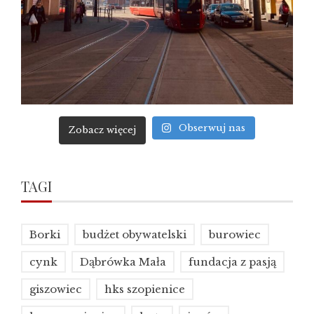
Obserwuj nas
Zobacz więcej
TAGI
Borki
budżet obywatelski
burowiec
cynk
Dąbrówka Mała
fundacja z pasją
giszowiec
hks szopienice