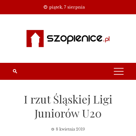
Skip
piątek, 7 sierpnia
to
content
I rzut Śląskiej Ligi
Juniorów U20
8 kwietnia 2019