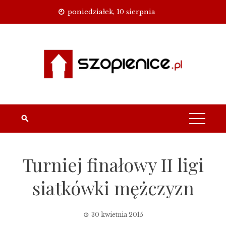
Skip
poniedziałek, 10 sierpnia
to
content
Turniej finałowy II ligi
siatkówki mężczyzn
30 kwietnia 2015