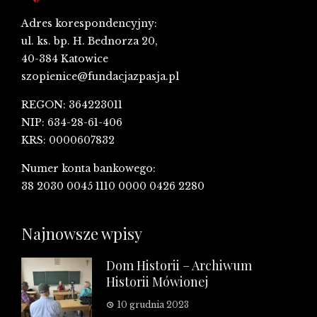
Adres korespondencyjny:
ul. ks. bp. H. Bednorza 20,
40-384 Katowice
szopienice@fundacjazpasja.pl
REGON: 364223011
NIP: 634-28-61-406
KRS: 0000607832
Numer konta bankowego:
38 2030 0045 1110 0000 0426 2280
Najnowsze wpisy
Dom Historii – Archiwum
Historii Mówionej
10 grudnia 2023