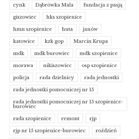
cynk
Dąbrówka Mała
fundacja z pasją
giszowiec
hks szopienice
hmn szopienice
huta
janów
katowice
kzk gop
Marcin Krupa
mdk
mdk burowiec
mdk szopienice
morawa
nikiszowiec
osp szopienice
policja
rada dzielnicy
rada jednostki
rada jednostki pomocniczej nr 15
rada jednostki pomocniczej nr 15 szopienice-
burowiec
rada szopienice
remont
rjp
rjp nr 15 szopienice-burowiec
roździeń