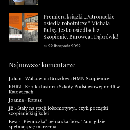
Premiera książki „Patronackie
osiedla robotnicze” Michała
Bulsy. Jest o osiedlach z
Szopienic, Burowca i Dąbrówki!
22 listopada 2022
Najnowsze komentarze
Johan
-
Walcownia Bruzdowa HMN Szopienice
KH62
-
Krótka historia Szkoły Podstawowej nr 46 w
Katowicach
Joanna
-
Ratusz
JB
-
Stały na stacji lokomotywy… czyli początki
szopienickiej kolei
Ewa
-
„Piwniczka” pełna skarbów. Tam, gdzie
spełniają się marzenia