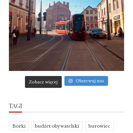
Obserwuj nas
Zobacz więcej
TAGI
Borki
budżet obywatelski
burowiec