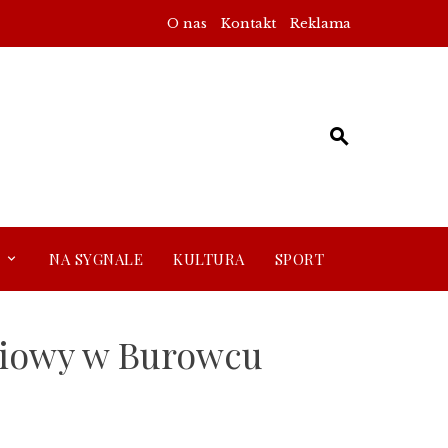
O nas
Kontakt
Reklama
NA SYGNALE
KULTURA
SPORT
niowy w Burowcu