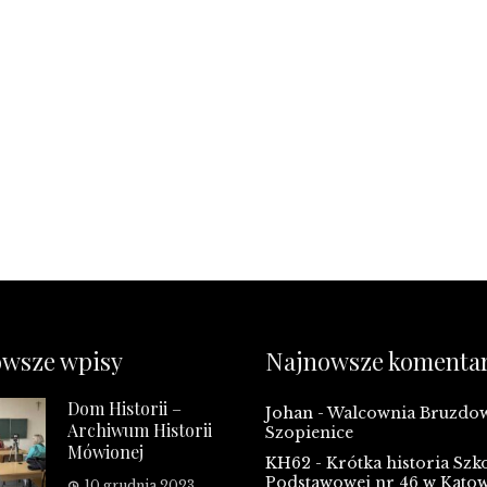
wsze wpisy
Najnowsze komenta
Dom Historii –
Johan
-
Walcownia Bruzd
Archiwum Historii
Szopienice
Mówionej
KH62
-
Krótka historia Szk
Podstawowej nr 46 w Kato
10 grudnia 2023