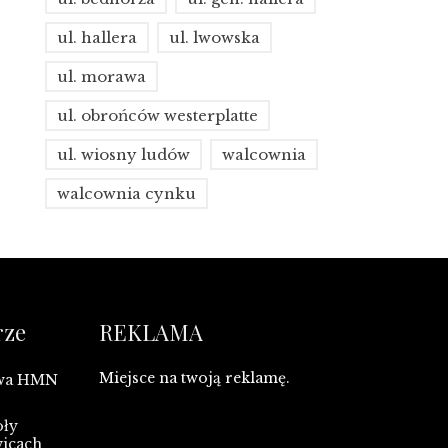
ul. hallera
ul. lwowska
ul. morawa
ul. obrońców westerplatte
ul. wiosny ludów
walcownia
walcownia cynku
rze
REKLAMA
Miejsce na twoją reklamę.
owa HMN
oły
wicach