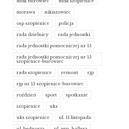
mdk burowiec
mdk szopienice
morawa
nikiszowiec
osp szopienice
policja
rada dzielnicy
rada jednostki
rada jednostki pomocniczej nr 15
rada jednostki pomocniczej nr 15
szopienice-burowiec
rada szopienice
remont
rjp
rjp nr 15 szopienice-burowiec
roździeń
sport
spotkanie
szopienice
uks
uks szopienice
ul. 11 listopada
ul. bednorza
ul. gen. hallera