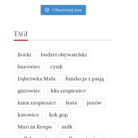
Obserwuj nas
TAGI
Borki
budżet obywatelski
burowiec
cynk
Dąbrówka Mała
fundacja z pasją
giszowiec
hks szopienice
hmn szopienice
huta
janów
katowice
kzk gop
Marcin Krupa
mdk