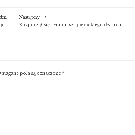
dni
Następny
jca
Rozpoczął się remont szopienickiego dworca
magane pola są oznaczone
*