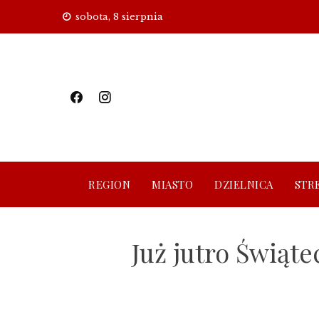
Skip
sobota, 8 sierpnia
to
content
REGION
MIASTO
DZIELNICA
STR
Już jutro Świą