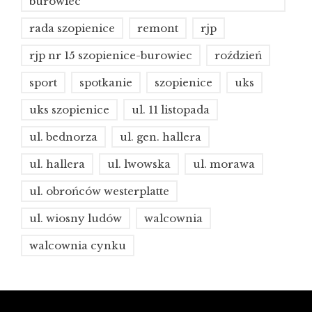
burowiec
rada szopienice
remont
rjp
rjp nr 15 szopienice-burowiec
roździeń
sport
spotkanie
szopienice
uks
uks szopienice
ul. 11 listopada
ul. bednorza
ul. gen. hallera
ul. hallera
ul. lwowska
ul. morawa
ul. obrońców westerplatte
ul. wiosny ludów
walcownia
walcownia cynku