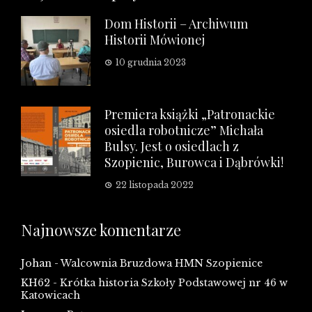
Dom Historii – Archiwum
Historii Mówionej
10 grudnia 2023
Premiera książki „Patronackie
osiedla robotnicze” Michała
Bulsy. Jest o osiedlach z
Szopienic, Burowca i Dąbrówki!
22 listopada 2022
Najnowsze komentarze
Johan
-
Walcownia Bruzdowa HMN Szopienice
KH62
-
Krótka historia Szkoły Podstawowej nr 46 w
Katowicach