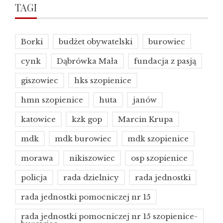
TAGI
Borki
budżet obywatelski
burowiec
cynk
Dąbrówka Mała
fundacja z pasją
giszowiec
hks szopienice
hmn szopienice
huta
janów
katowice
kzk gop
Marcin Krupa
mdk
mdk burowiec
mdk szopienice
morawa
nikiszowiec
osp szopienice
policja
rada dzielnicy
rada jednostki
rada jednostki pomocniczej nr 15
rada jednostki pomocniczej nr 15 szopienice-