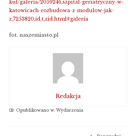
kul/galeria/2059246,szpital-geriatryczny-w-
katowicach-rozbudowa-z-modulow-jak-
z,7253820,id,t,zid.html#galeria
fot. naszemiasto.pl
Redakcja
Opublikowano w:
Wydarzenia