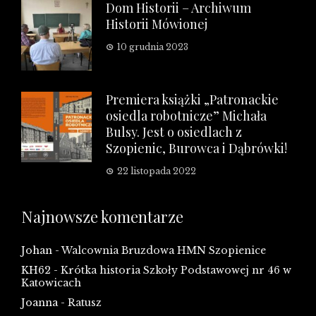
Dom Historii – Archiwum
Historii Mówionej
10 grudnia 2023
Premiera książki „Patronackie
osiedla robotnicze” Michała
Bulsy. Jest o osiedlach z
Szopienic, Burowca i Dąbrówki!
22 listopada 2022
Najnowsze komentarze
Johan
-
Walcownia Bruzdowa HMN Szopienice
KH62
-
Krótka historia Szkoły Podstawowej nr 46 w
Katowicach
Joanna
-
Ratusz