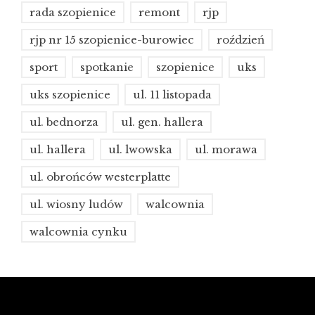
rada szopienice
remont
rjp
rjp nr 15 szopienice-burowiec
roździeń
sport
spotkanie
szopienice
uks
uks szopienice
ul. 11 listopada
ul. bednorza
ul. gen. hallera
ul. hallera
ul. lwowska
ul. morawa
ul. obrońców westerplatte
ul. wiosny ludów
walcownia
walcownia cynku