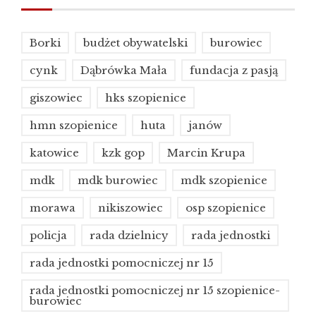
Borki
budżet obywatelski
burowiec
cynk
Dąbrówka Mała
fundacja z pasją
giszowiec
hks szopienice
hmn szopienice
huta
janów
katowice
kzk gop
Marcin Krupa
mdk
mdk burowiec
mdk szopienice
morawa
nikiszowiec
osp szopienice
policja
rada dzielnicy
rada jednostki
rada jednostki pomocniczej nr 15
rada jednostki pomocniczej nr 15 szopienice-
burowiec