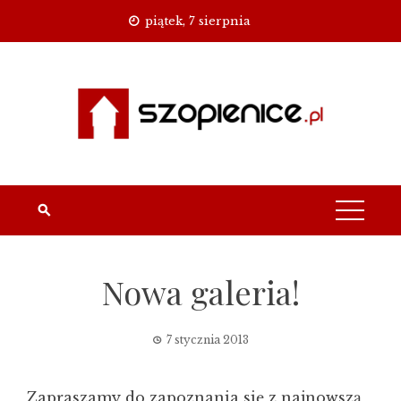
Skip
piątek, 7 sierpnia
to
content
Nowa galeria!
7 stycznia 2013
Zapraszamy do zapoznania się z najnowszą