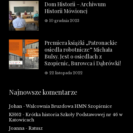
Dom Historii – Archiwum
Historii Mówionej
10 grudnia 2023
Premiera książki „Patronackie
osiedla robotnicze” Michała
Bulsy. Jest o osiedlach z
Szopienic, Burowca i Dąbrówki!
22 listopada 2022
Najnowsze komentarze
Johan
-
Walcownia Bruzdowa HMN Szopienice
KH62
-
Krótka historia Szkoły Podstawowej nr 46 w
Katowicach
Joanna
-
Ratusz