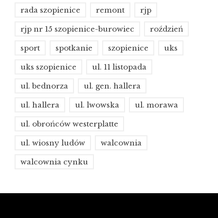
rada szopienice
remont
rjp
rjp nr 15 szopienice-burowiec
roździeń
sport
spotkanie
szopienice
uks
uks szopienice
ul. 11 listopada
ul. bednorza
ul. gen. hallera
ul. hallera
ul. lwowska
ul. morawa
ul. obrońców westerplatte
ul. wiosny ludów
walcownia
walcownia cynku