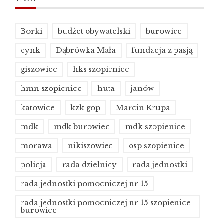
Borki
budżet obywatelski
burowiec
cynk
Dąbrówka Mała
fundacja z pasją
giszowiec
hks szopienice
hmn szopienice
huta
janów
katowice
kzk gop
Marcin Krupa
mdk
mdk burowiec
mdk szopienice
morawa
nikiszowiec
osp szopienice
policja
rada dzielnicy
rada jednostki
rada jednostki pomocniczej nr 15
rada jednostki pomocniczej nr 15 szopienice-
burowiec