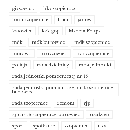
giszowiec
hks szopienice
hmn szopienice
huta
janów
katowice
kzk gop
Marcin Krupa
mdk
mdk burowiec
mdk szopienice
morawa
nikiszowiec
osp szopienice
policja
rada dzielnicy
rada jednostki
rada jednostki pomocniczej nr 15
rada jednostki pomocniczej nr 15 szopienice-
burowiec
rada szopienice
remont
rjp
rjp nr 15 szopienice-burowiec
roździeń
sport
spotkanie
szopienice
uks