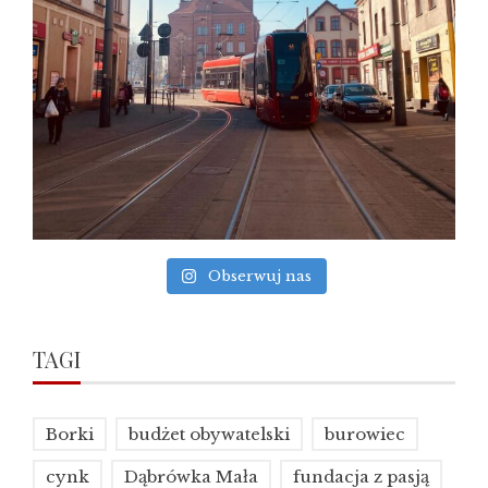
Obserwuj nas
TAGI
Borki
budżet obywatelski
burowiec
cynk
Dąbrówka Mała
fundacja z pasją