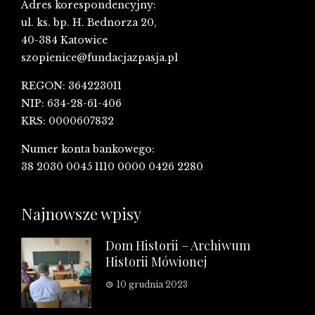
Adres korespondencyjny:
ul. ks. bp. H. Bednorza 20,
40-384 Katowice
szopienice@fundacjazpasja.pl
REGON: 364223011
NIP: 634-28-61-406
KRS: 0000607832
Numer konta bankowego:
38 2030 0045 1110 0000 0426 2280
Najnowsze wpisy
Dom Historii – Archiwum
Historii Mówionej
10 grudnia 2023