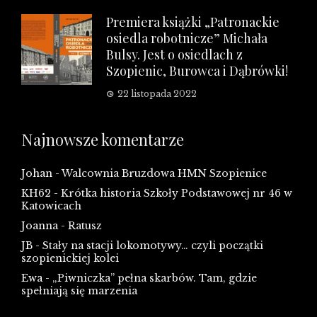
Premiera książki „Patronackie
osiedla robotnicze” Michała
Bulsy. Jest o osiedlach z
Szopienic, Burowca i Dąbrówki!
22 listopada 2022
Najnowsze komentarze
Johan
-
Walcownia Bruzdowa HMN Szopienice
KH62
-
Krótka historia Szkoły Podstawowej nr 46 w
Katowicach
Joanna
-
Ratusz
JB
-
Stały na stacji lokomotywy… czyli początki
szopienickiej kolei
Ewa
-
„Piwniczka” pełna skarbów. Tam, gdzie
spełniają się marzenia