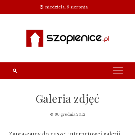
Skip
niedziela, 9 sierpnia
to
content
Galeria zdjęć
30 grudnia 2012
Zapraszamy do naszej internetowej galerii