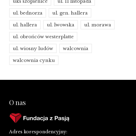
uks szopienice
ul. 11 listopada
ul. bednorza
ul. gen. hallera
ul. hallera
ul. lwowska
ul. morawa
ul. obrońców westerplatte
ul. wiosny ludów
walcownia
walcownia cynku
O nas
Adres korespondencyjny: