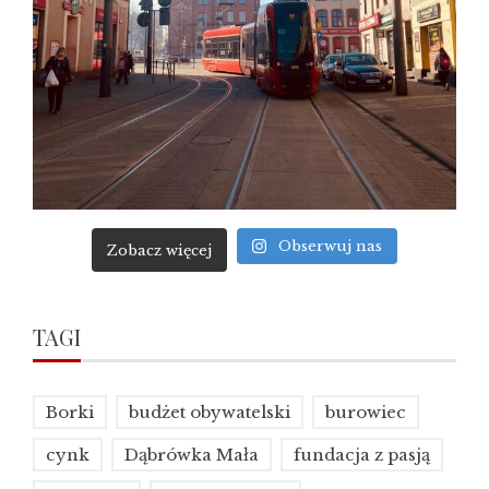
Obserwuj nas
Zobacz więcej
TAGI
Borki
budżet obywatelski
burowiec
cynk
Dąbrówka Mała
fundacja z pasją