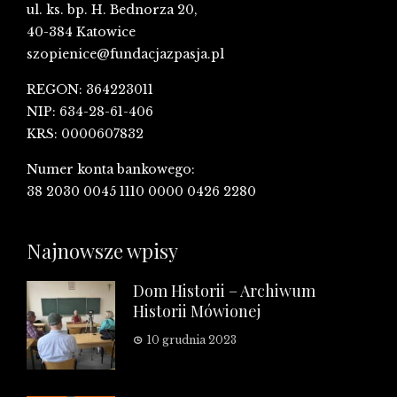
ul. ks. bp. H. Bednorza 20,
40-384 Katowice
szopienice@fundacjazpasja.pl
REGON: 364223011
NIP: 634-28-61-406
KRS: 0000607832
Numer konta bankowego:
38 2030 0045 1110 0000 0426 2280
Najnowsze wpisy
Dom Historii – Archiwum
Historii Mówionej
10 grudnia 2023