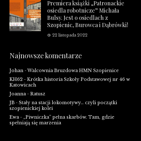
Premiera książki „Patronackie
osiedla robotnicze” Michała
Bulsy. Jest o osiedlach z
Szopienic, Burowca i Dąbrówki!
22 listopada 2022
Najnowsze komentarze
Johan
-
Walcownia Bruzdowa HMN Szopienice
KH62
-
Krótka historia Szkoły Podstawowej nr 46 w
Katowicach
Joanna
-
Ratusz
JB
-
Stały na stacji lokomotywy… czyli początki
szopienickiej kolei
Ewa
-
„Piwniczka” pełna skarbów. Tam, gdzie
spełniają się marzenia