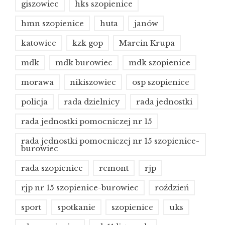
giszowiec
hks szopienice
hmn szopienice
huta
janów
katowice
kzk gop
Marcin Krupa
mdk
mdk burowiec
mdk szopienice
morawa
nikiszowiec
osp szopienice
policja
rada dzielnicy
rada jednostki
rada jednostki pomocniczej nr 15
rada jednostki pomocniczej nr 15 szopienice-
burowiec
rada szopienice
remont
rjp
rjp nr 15 szopienice-burowiec
roździeń
sport
spotkanie
szopienice
uks