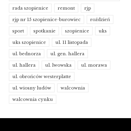
rada szopienice
remont
rjp
rjp nr 15 szopienice-burowiec
roździeń
sport
spotkanie
szopienice
uks
uks szopienice
ul. 11 listopada
ul. bednorza
ul. gen. hallera
ul. hallera
ul. lwowska
ul. morawa
ul. obrońców westerplatte
ul. wiosny ludów
walcownia
walcownia cynku