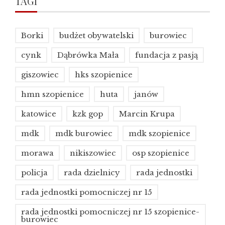
TAGI
Borki
budżet obywatelski
burowiec
cynk
Dąbrówka Mała
fundacja z pasją
giszowiec
hks szopienice
hmn szopienice
huta
janów
katowice
kzk gop
Marcin Krupa
mdk
mdk burowiec
mdk szopienice
morawa
nikiszowiec
osp szopienice
policja
rada dzielnicy
rada jednostki
rada jednostki pomocniczej nr 15
rada jednostki pomocniczej nr 15 szopienice-
burowiec