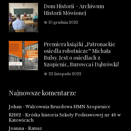
Dom Historii – Archiwum
Historii Mówionej
10 grudnia 2023
Premiera książki „Patronackie
osiedla robotnicze” Michała
Bulsy. Jest o osiedlach z
Szopienic, Burowca i Dąbrówki!
22 listopada 2022
Najnowsze komentarze
Johan
-
Walcownia Bruzdowa HMN Szopienice
KH62
-
Krótka historia Szkoły Podstawowej nr 46 w
Katowicach
Joanna
-
Ratusz