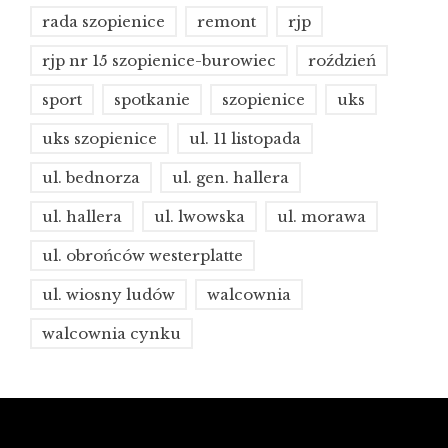
rada szopienice
remont
rjp
rjp nr 15 szopienice-burowiec
roździeń
sport
spotkanie
szopienice
uks
uks szopienice
ul. 11 listopada
ul. bednorza
ul. gen. hallera
ul. hallera
ul. lwowska
ul. morawa
ul. obrońców westerplatte
ul. wiosny ludów
walcownia
walcownia cynku