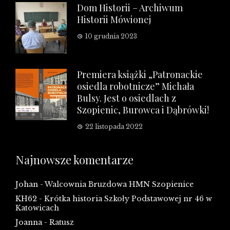
Dom Historii – Archiwum
Historii Mówionej
10 grudnia 2023
Premiera książki „Patronackie
osiedla robotnicze” Michała
Bulsy. Jest o osiedlach z
Szopienic, Burowca i Dąbrówki!
22 listopada 2022
Najnowsze komentarze
Johan
-
Walcownia Bruzdowa HMN Szopienice
KH62
-
Krótka historia Szkoły Podstawowej nr 46 w
Katowicach
Joanna
-
Ratusz