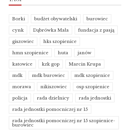
Borki
budżet obywatelski
burowiec
cynk
Dąbrówka Mała
fundacja z pasją
giszowiec
hks szopienice
hmn szopienice
huta
janów
katowice
kzk gop
Marcin Krupa
mdk
mdk burowiec
mdk szopienice
morawa
nikiszowiec
osp szopienice
policja
rada dzielnicy
rada jednostki
rada jednostki pomocniczej nr 15
rada jednostki pomocniczej nr 15 szopienice-
burowiec