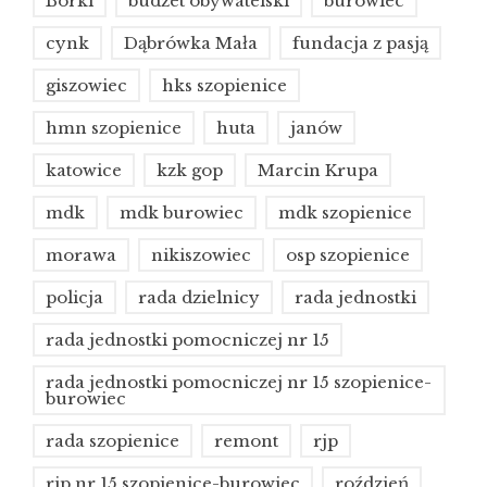
Borki
budżet obywatelski
burowiec
cynk
Dąbrówka Mała
fundacja z pasją
giszowiec
hks szopienice
hmn szopienice
huta
janów
katowice
kzk gop
Marcin Krupa
mdk
mdk burowiec
mdk szopienice
morawa
nikiszowiec
osp szopienice
policja
rada dzielnicy
rada jednostki
rada jednostki pomocniczej nr 15
rada jednostki pomocniczej nr 15 szopienice-
burowiec
rada szopienice
remont
rjp
rjp nr 15 szopienice-burowiec
roździeń