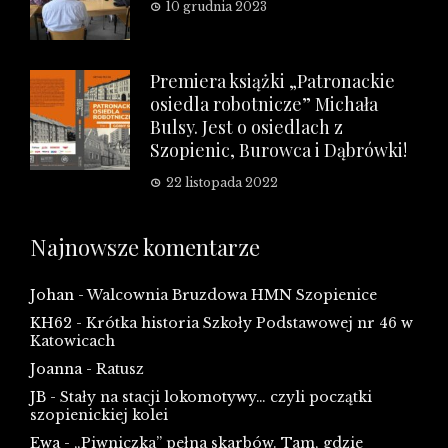
10 grudnia 2023
Premiera książki „Patronackie
osiedla robotnicze” Michała
Bulsy. Jest o osiedlach z
Szopienic, Burowca i Dąbrówki!
22 listopada 2022
Najnowsze komentarze
Johan
-
Walcownia Bruzdowa HMN Szopienice
KH62
-
Krótka historia Szkoły Podstawowej nr 46 w
Katowicach
Joanna
-
Ratusz
JB
-
Stały na stacji lokomotywy… czyli początki
szopienickiej kolei
Ewa
-
„Piwniczka” pełna skarbów. Tam, gdzie