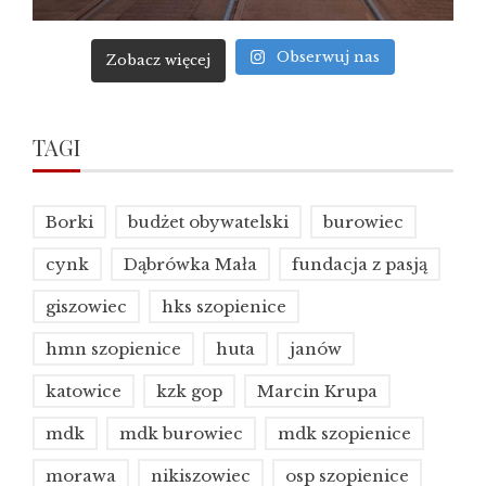
Obserwuj nas
Zobacz więcej
TAGI
Borki
budżet obywatelski
burowiec
cynk
Dąbrówka Mała
fundacja z pasją
giszowiec
hks szopienice
hmn szopienice
huta
janów
katowice
kzk gop
Marcin Krupa
mdk
mdk burowiec
mdk szopienice
morawa
nikiszowiec
osp szopienice