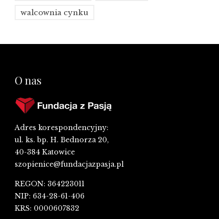
walcownia cynku
O nas
Adres korespondencyjny:
ul. ks. bp. H. Bednorza 20,
40-384 Katowice
szopienice@fundacjazpasja.pl
REGON: 364223011
NIP: 634-28-61-406
KRS: 0000607832