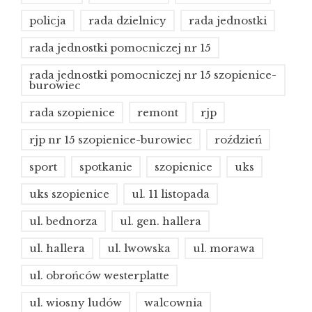
policja
rada dzielnicy
rada jednostki
rada jednostki pomocniczej nr 15
rada jednostki pomocniczej nr 15 szopienice-
burowiec
rada szopienice
remont
rjp
rjp nr 15 szopienice-burowiec
roździeń
sport
spotkanie
szopienice
uks
uks szopienice
ul. 11 listopada
ul. bednorza
ul. gen. hallera
ul. hallera
ul. lwowska
ul. morawa
ul. obrońców westerplatte
ul. wiosny ludów
walcownia