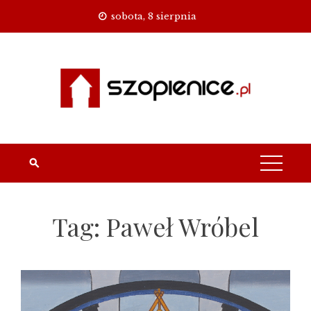
Skip
sobota, 8 sierpnia
to
content
Tag:
Paweł Wróbel