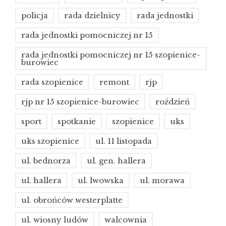
policja
rada dzielnicy
rada jednostki
rada jednostki pomocniczej nr 15
rada jednostki pomocniczej nr 15 szopienice-
burowiec
rada szopienice
remont
rjp
rjp nr 15 szopienice-burowiec
roździeń
sport
spotkanie
szopienice
uks
uks szopienice
ul. 11 listopada
ul. bednorza
ul. gen. hallera
ul. hallera
ul. lwowska
ul. morawa
ul. obrońców westerplatte
ul. wiosny ludów
walcownia