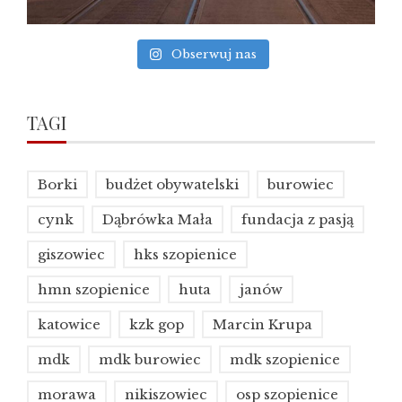
Obserwuj nas
TAGI
Borki
budżet obywatelski
burowiec
cynk
Dąbrówka Mała
fundacja z pasją
giszowiec
hks szopienice
hmn szopienice
huta
janów
katowice
kzk gop
Marcin Krupa
mdk
mdk burowiec
mdk szopienice
morawa
nikiszowiec
osp szopienice