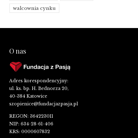
walcownia cynku
O nas
Adres korespondencyjny:
ul. ks. bp. H. Bednorza 20,
40-384 Katowice
szopienice@fundacjazpasja.pl
REGON: 364223011
NIP: 634-28-61-406
KRS: 0000607832