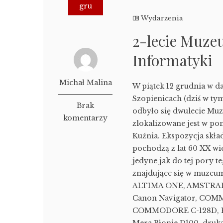
gru
Wydarzenia
2-lecie Muze
Informatyki
Michał Malina
W piątek 12 grudnia w 
Szopienicach (dziś w ty
Brak
odbyło się dwulecie Mu
komentarzy
zlokalizowane jest w p
Kuźnia. Ekspozycja skła
pochodzą z lat 60 XX wie
jedyne jak do tej pory 
znajdujące się w muzeu
ALTIMA ONE, AMSTRAD C
Canon Navigator, COM
COMMODORE C-128D, EP
Mera Błonie D100, druka