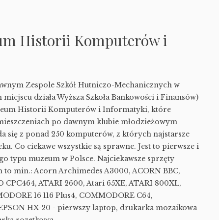
um Historii Komputerów i
dawnym Zespole Szkół Hutniczo-Mechanicznych w
m miejscu działa Wyższa Szkoła Bankowości i Finansów)
zeum Historii Komputerów i Informatyki, które
omieszczeniach po dawnym klubie młodzieżowym
da się z ponad 250 komputerów, z których najstarsze
ku. Co ciekawe wszystkie są sprawne. Jest to pierwsze i
tego typu muzeum w Polsce. Najciekawsze sprzęty
m to min.: Acorn Archimedes A3000, ACORN BBC,
PC464, ATARI 2600, Atari 65XE, ATARI 800XL,
MODORE 16 116 Plus4, COMMODORE C64,
SON HX-20 - pierwszy laptop, drukarka mozaikowa
rka rozetkowa...