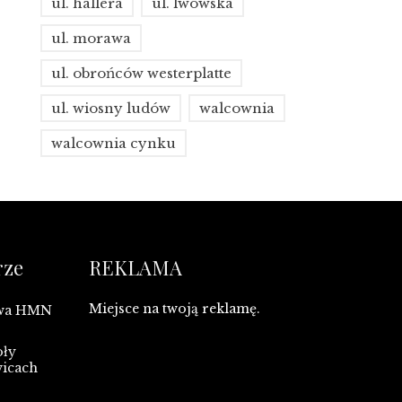
ul. hallera
ul. lwowska
ul. morawa
ul. obrońców westerplatte
ul. wiosny ludów
walcownia
walcownia cynku
rze
REKLAMA
Miejsce na twoją reklamę.
owa HMN
oły
wicach