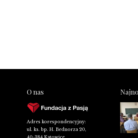
O nas
Najno
Adres korespondencyjny:
ul. ks. bp. H. Bednorza 20,
40-384 Katowice