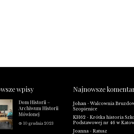
wsze wpisy
Najnowsze komenta
Dom Historii –
Johan
-
Walcownia Bruzd
Archiwum Historii
Szopienice
Mówionej
KH62
-
Krótka historia Szk
Podstawowej nr 46 w Kato
10 grudnia 2023
Joanna
-
Ratusz