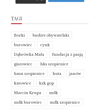
TAGI
Borki
budżet obywatelski
burowiec
cynk
Dąbrówka Mała
fundacja z pasją
giszowiec
hks szopienice
hmn szopienice
huta
janów
katowice
kzk gop
Marcin Krupa
mdk
mdk burowiec
mdk szopienice