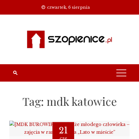
Skip
czwartek, 6 sierpnia
to
content
Tag:
mdk katowice
21
cze