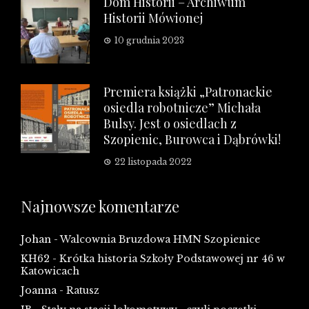
Dom Historii – Archiwum
Historii Mówionej
10 grudnia 2023
Premiera książki „Patronackie
osiedla robotnicze” Michała
Bulsy. Jest o osiedlach z
Szopienic, Burowca i Dąbrówki!
22 listopada 2022
Najnowsze komentarze
Johan
-
Walcownia Bruzdowa HMN Szopienice
KH62
-
Krótka historia Szkoły Podstawowej nr 46 w
Katowicach
Joanna
-
Ratusz