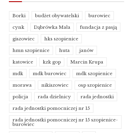
Borki
budżet obywatelski
burowiec
cynk
Dąbrówka Mała
fundacja z pasją
giszowiec
hks szopienice
hmn szopienice
huta
janów
katowice
kzk gop
Marcin Krupa
mdk
mdk burowiec
mdk szopienice
morawa
nikiszowiec
osp szopienice
policja
rada dzielnicy
rada jednostki
rada jednostki pomocniczej nr 15
rada jednostki pomocniczej nr 15 szopienice-
burowiec