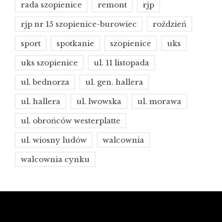
rada szopienice
remont
rjp
rjp nr 15 szopienice-burowiec
roździeń
sport
spotkanie
szopienice
uks
uks szopienice
ul. 11 listopada
ul. bednorza
ul. gen. hallera
ul. hallera
ul. lwowska
ul. morawa
ul. obrońców westerplatte
ul. wiosny ludów
walcownia
walcownia cynku