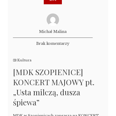
Michał Malina
Brak komentarzy
Kultura
[MDK SZOPIENICE]
KONCERT MAJOWY pt.
„Usta milczą, dusza
śpiewa”
MDK w Szopienicach zaprasza na KONCERT