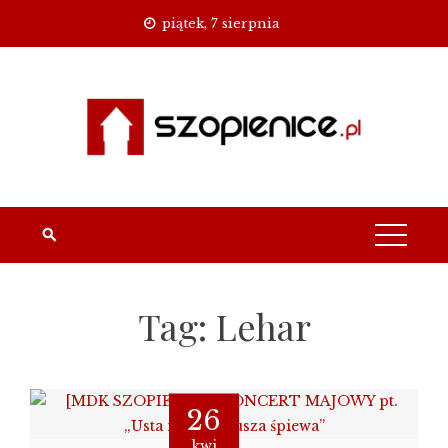
Skip
piątek, 7 sierpnia
to
content
Tag:
Lehar
26
kwi