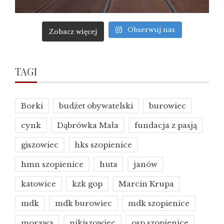
Obserwuj nas
Zobacz więcej
TAGI
Borki
budżet obywatelski
burowiec
cynk
Dąbrówka Mała
fundacja z pasją
giszowiec
hks szopienice
hmn szopienice
huta
janów
katowice
kzk gop
Marcin Krupa
mdk
mdk burowiec
mdk szopienice
morawa
nikiszowiec
osp szopienice