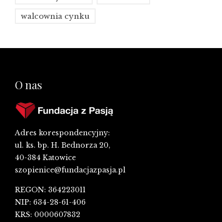
walcownia cynku
O nas
Adres korespondencyjny:
ul. ks. bp. H. Bednorza 20,
40-384 Katowice
szopienice@fundacjazpasja.pl
REGON: 364223011
NIP: 634-28-61-406
KRS: 0000607832