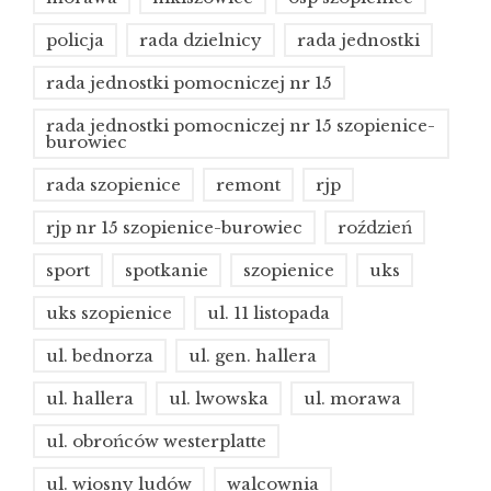
policja
rada dzielnicy
rada jednostki
rada jednostki pomocniczej nr 15
rada jednostki pomocniczej nr 15 szopienice-
burowiec
rada szopienice
remont
rjp
rjp nr 15 szopienice-burowiec
roździeń
sport
spotkanie
szopienice
uks
uks szopienice
ul. 11 listopada
ul. bednorza
ul. gen. hallera
ul. hallera
ul. lwowska
ul. morawa
ul. obrońców westerplatte
ul. wiosny ludów
walcownia