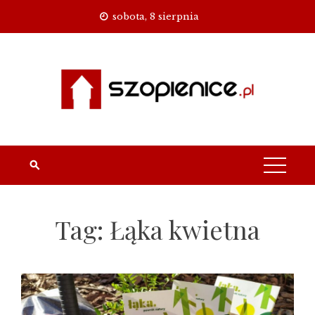
Skip
sobota, 8 sierpnia
to
content
Tag:
Łąka kwietna