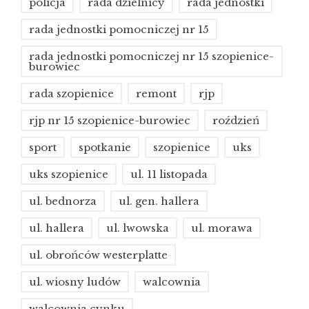
policja
rada dzielnicy
rada jednostki
rada jednostki pomocniczej nr 15
rada jednostki pomocniczej nr 15 szopienice-
burowiec
rada szopienice
remont
rjp
rjp nr 15 szopienice-burowiec
roździeń
sport
spotkanie
szopienice
uks
uks szopienice
ul. 11 listopada
ul. bednorza
ul. gen. hallera
ul. hallera
ul. lwowska
ul. morawa
ul. obrońców westerplatte
ul. wiosny ludów
walcownia
walcownia cynku