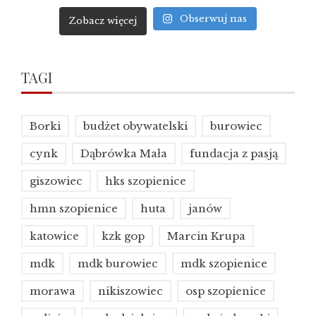
Obserwuj nas
Zobacz więcej
TAGI
Borki
budżet obywatelski
burowiec
cynk
Dąbrówka Mała
fundacja z pasją
giszowiec
hks szopienice
hmn szopienice
huta
janów
katowice
kzk gop
Marcin Krupa
mdk
mdk burowiec
mdk szopienice
morawa
nikiszowiec
osp szopienice