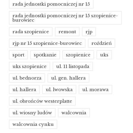
rada jednostki pomocniczej nr 15
rada jednostki pomocniczej nr 15 szopienice-
burowiec
rada szopienice
remont
rjp
rjp nr 15 szopienice-burowiec
roździeń
sport
spotkanie
szopienice
uks
uks szopienice
ul. 11 listopada
ul. bednorza
ul. gen. hallera
ul. hallera
ul. lwowska
ul. morawa
ul. obrońców westerplatte
ul. wiosny ludów
walcownia
walcownia cynku