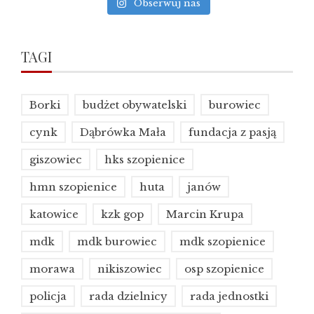
Obserwuj nas
TAGI
Borki
budżet obywatelski
burowiec
cynk
Dąbrówka Mała
fundacja z pasją
giszowiec
hks szopienice
hmn szopienice
huta
janów
katowice
kzk gop
Marcin Krupa
mdk
mdk burowiec
mdk szopienice
morawa
nikiszowiec
osp szopienice
policja
rada dzielnicy
rada jednostki