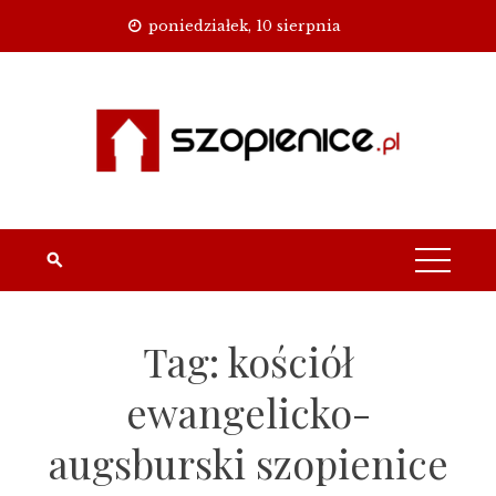
Skip
poniedziałek, 10 sierpnia
to
content
Tag:
kościół
ewangelicko-
augsburski szopienice