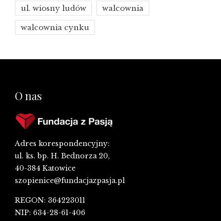
ul. wiosny ludów
walcownia
walcownia cynku
O nas
Adres korespondencyjny:
ul. ks. bp. H. Bednorza 20,
40-384 Katowice
szopienice@fundacjazpasja.pl
REGON: 364223011
NIP: 634-28-61-406