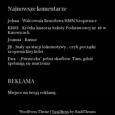
Najnowsze komentarze
Johan
-
Walcownia Bruzdowa HMN Szopienice
KH62
-
Krótka historia Szkoły Podstawowej nr 46 w
Katowicach
Joanna
-
Ratusz
JB
-
Stały na stacji lokomotywy… czyli początki
szopienickiej kolei
Ewa
-
„Piwniczka” pełna skarbów. Tam, gdzie
spełniają się marzenia
REKLAMA
Miejsce na twoją reklamę.
WordPress Theme
|
Viral News
by HashThemes