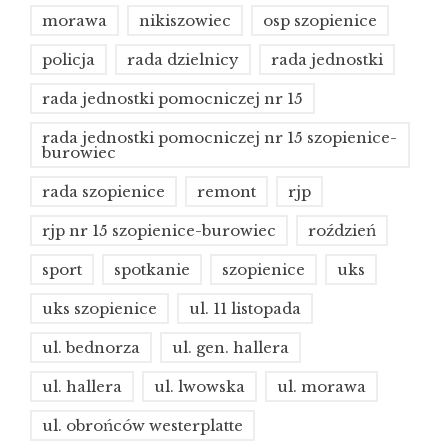
morawa
nikiszowiec
osp szopienice
policja
rada dzielnicy
rada jednostki
rada jednostki pomocniczej nr 15
rada jednostki pomocniczej nr 15 szopienice-
burowiec
rada szopienice
remont
rjp
rjp nr 15 szopienice-burowiec
roździeń
sport
spotkanie
szopienice
uks
uks szopienice
ul. 11 listopada
ul. bednorza
ul. gen. hallera
ul. hallera
ul. lwowska
ul. morawa
ul. obrońców westerplatte