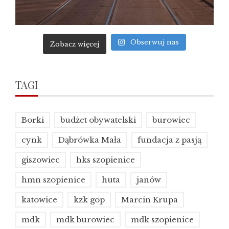
Obserwuj nas
Zobacz więcej
TAGI
Borki
budżet obywatelski
burowiec
cynk
Dąbrówka Mała
fundacja z pasją
giszowiec
hks szopienice
hmn szopienice
huta
janów
katowice
kzk gop
Marcin Krupa
mdk
mdk burowiec
mdk szopienice