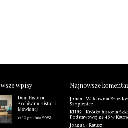
wsze wpisy
Najnowsze komenta
Dom Historii –
Johan
-
Walcownia Bruzd
Archiwum Historii
Szopienice
Mówionej
KH62
-
Krótka historia Szk
Podstawowej nr 46 w Kato
10 grudnia 2023
Joanna
-
Ratusz