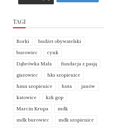
TAGI
Borki
budżet obywatelski
burowiec
cynk
Dąbrówka Mała
fundacja z pasją
giszowiec
hks szopienice
hmn szopienice
huta
janów
katowice
kzk gop
Marcin Krupa
mdk
mdk burowiec
mdk szopienice