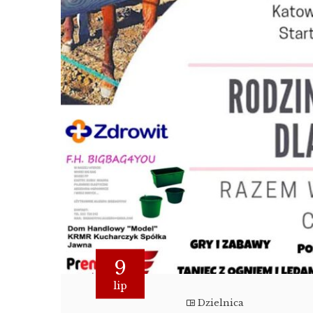
9
lip
Dzielnica