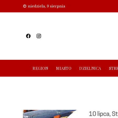
Skip
niedziela, 9 sierpnia
to
content
REGION
MIASTO
DZIELNICA
STR