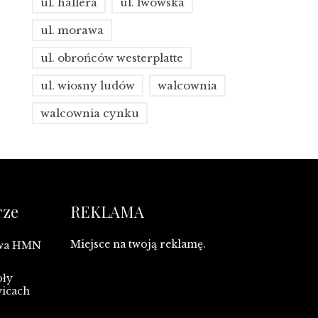
ul. hallera
ul. lwowska
ul. morawa
ul. obrońców westerplatte
ul. wiosny ludów
walcownia
walcownia cynku
rze
REKLAMA
Miejsce na twoją reklamę.
owa HMN
oły
wicach