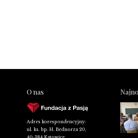
O nas
Najno
Adres korespondencyjny:
ul. ks. bp. H. Bednorza 20,
40-384 Katowice