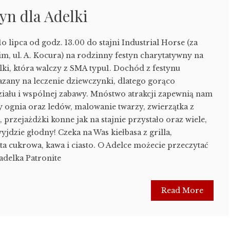
yn dla Adelki
 lipca od godz. 13.00 do stajni Industrial Horse (za
, ul. A. Kocura) na rodzinny festyn charytatywny na
lki, która walczy z SMA typu1. Dochód z festynu
kazany na leczenie dziewczynki, dlatego gorąco
iału i wspólnej zabawy. Mnóstwo atrakcji zapewnią nam
 ognia oraz ledów, malowanie twarzy, zwierzątka z
przejażdżki konne jak na stajnie przystało oraz wiele,
wyjdzie głodny! Czeka na Was kiełbasa z grilla,
ta cukrowa, kawa i ciasto. O Adelce możecie przeczytać
adelka Patronite
Read More