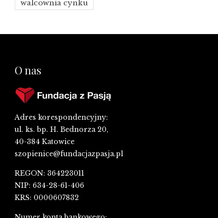
walcownia cynku
O nas
Adres korespondencyjny:
ul. ks. bp. H. Bednorza 20,
40-384 Katowice
szopienice@fundacjazpasja.pl
REGON: 364223011
NIP: 634-28-61-406
KRS: 0000607832
Numer konta bankowego: