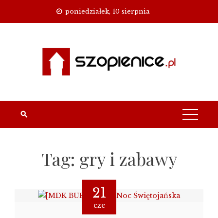
Skip
poniedziałek, 10 sierpnia
to
content
Tag:
gry i zabawy
21
cze