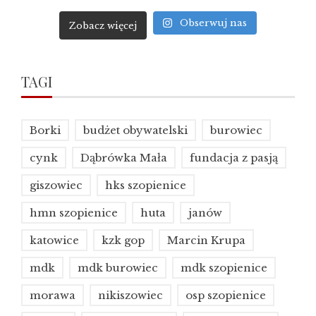
Obserwuj nas
Zobacz więcej
TAGI
Borki
budżet obywatelski
burowiec
cynk
Dąbrówka Mała
fundacja z pasją
giszowiec
hks szopienice
hmn szopienice
huta
janów
katowice
kzk gop
Marcin Krupa
mdk
mdk burowiec
mdk szopienice
morawa
nikiszowiec
osp szopienice