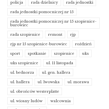
policja
rada dzielnicy
rada jednostki
rada jednostki pomocniczej nr 15
rada jednostki pomocniczej nr 15 szopienice-
burowiec
rada szopienice
remont
rjp
rjp nr 15 szopienice-burowiec
roździeń
sport
spotkanie
szopienice
uks
uks szopienice
ul. 11 listopada
ul. bednorza
ul. gen. hallera
ul. hallera
ul. lwowska
ul. morawa
ul. obrońców westerplatte
ul. wiosny ludów
walcownia