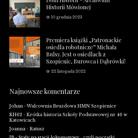
Dom Historii – Archiwum
Historii Mówionej
10 grudnia 2023
Premiera książki „Patronackie
osiedla robotnicze” Michała
Bulsy. Jest o osiedlach z
Szopienic, Burowca i Dąbrówki!
22 listopada 2022
Najnowsze komentarze
Johan
-
Walcownia Bruzdowa HMN Szopienice
KH62
-
Krótka historia Szkoły Podstawowej nr 46 w
Katowicach
Joanna
-
Ratusz
JB
-
Stały na stacji lokomotywy… czyli początki