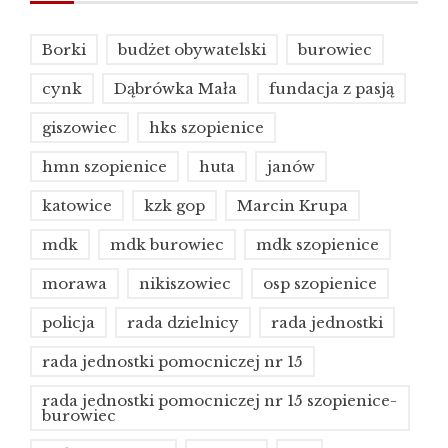
Borki
budżet obywatelski
burowiec
cynk
Dąbrówka Mała
fundacja z pasją
giszowiec
hks szopienice
hmn szopienice
huta
janów
katowice
kzk gop
Marcin Krupa
mdk
mdk burowiec
mdk szopienice
morawa
nikiszowiec
osp szopienice
policja
rada dzielnicy
rada jednostki
rada jednostki pomocniczej nr 15
rada jednostki pomocniczej nr 15 szopienice-
burowiec