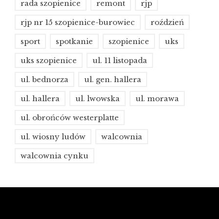
rada szopienice
remont
rjp
rjp nr 15 szopienice-burowiec
roździeń
sport
spotkanie
szopienice
uks
uks szopienice
ul. 11 listopada
ul. bednorza
ul. gen. hallera
ul. hallera
ul. lwowska
ul. morawa
ul. obrońców westerplatte
ul. wiosny ludów
walcownia
walcownia cynku