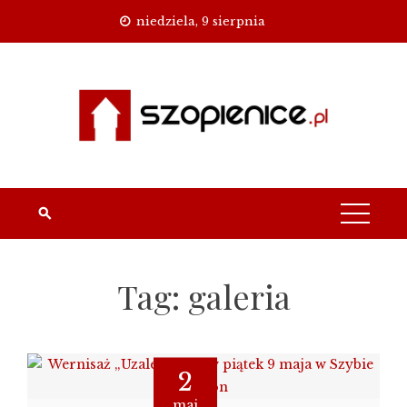
Skip
niedziela, 9 sierpnia
to
content
Tag:
galeria
2
maj