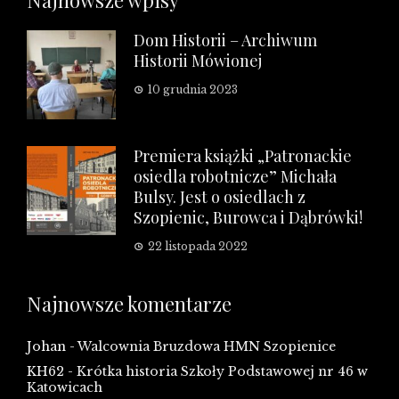
Najnowsze wpisy
Dom Historii – Archiwum
Historii Mówionej
10 grudnia 2023
Premiera książki „Patronackie
osiedla robotnicze” Michała
Bulsy. Jest o osiedlach z
Szopienic, Burowca i Dąbrówki!
22 listopada 2022
Najnowsze komentarze
Johan
-
Walcownia Bruzdowa HMN Szopienice
KH62
-
Krótka historia Szkoły Podstawowej nr 46 w
Katowicach