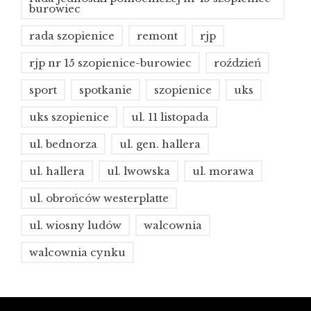
burowiec
rada szopienice
remont
rjp
rjp nr 15 szopienice-burowiec
roździeń
sport
spotkanie
szopienice
uks
uks szopienice
ul. 11 listopada
ul. bednorza
ul. gen. hallera
ul. hallera
ul. lwowska
ul. morawa
ul. obrońców westerplatte
ul. wiosny ludów
walcownia
walcownia cynku