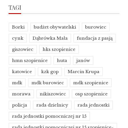
TAGI
Borki
budżet obywatelski
burowiec
cynk
Dąbrówka Mała
fundacja z pasją
giszowiec
hks szopienice
hmn szopienice
huta
janów
katowice
kzk gop
Marcin Krupa
mdk
mdk burowiec
mdk szopienice
morawa
nikiszowiec
osp szopienice
policja
rada dzielnicy
rada jednostki
rada jednostki pomocniczej nr 15
rada jednostki pomocniczej nr 15 szopienice-