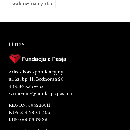
walcownia cynku
O nas
Adres korespondencyjny:
ul. ks. bp. H. Bednorza 20,
40-384 Katowice
szopienice@fundacjazpasja.pl
REGON: 364223011
NIP: 634-28-61-406
KRS: 0000607832