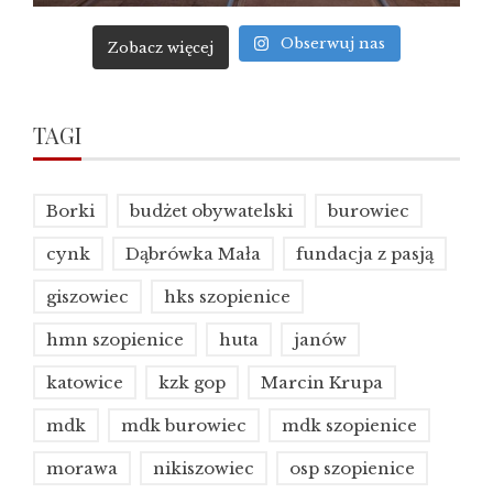
Obserwuj nas
Zobacz więcej
TAGI
Borki
budżet obywatelski
burowiec
cynk
Dąbrówka Mała
fundacja z pasją
giszowiec
hks szopienice
hmn szopienice
huta
janów
katowice
kzk gop
Marcin Krupa
mdk
mdk burowiec
mdk szopienice
morawa
nikiszowiec
osp szopienice