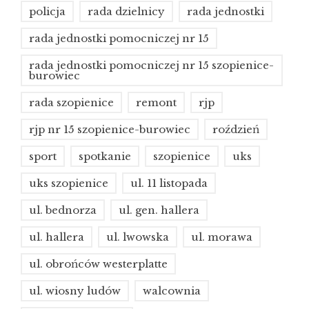
policja
rada dzielnicy
rada jednostki
rada jednostki pomocniczej nr 15
rada jednostki pomocniczej nr 15 szopienice-
burowiec
rada szopienice
remont
rjp
rjp nr 15 szopienice-burowiec
roździeń
sport
spotkanie
szopienice
uks
uks szopienice
ul. 11 listopada
ul. bednorza
ul. gen. hallera
ul. hallera
ul. lwowska
ul. morawa
ul. obrońców westerplatte
ul. wiosny ludów
walcownia