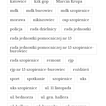
katowice
kzk gop
Marcin Krupa
mdk
mdk burowiec
mdk szopienice
morawa
nikiszowiec
osp szopienice
policja
rada dzielnicy
rada jednostki
rada jednostki pomocniczej nr 15
rada jednostki pomocniczej nr 15 szopienice-
burowiec
rada szopienice
remont
rjp
rjp nr 15 szopienice-burowiec
roździeń
sport
spotkanie
szopienice
uks
uks szopienice
ul. 11 listopada
ul. bednorza
ul. gen. hallera