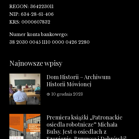
REGON: 364223011
NIP: 634-28-61-406
KRS: 0000607832
Numer konta bankowego:
38 2030 0045 1110 0000 0426 2280
Najnowsze wpisy
Dom Historii – Archiwum
Historii Mówionej
10 grudnia 2023
Premiera książki „Patronackie
osiedla robotnicze” Michała
Bulsy. Jest o osiedlach z
Szopienic, Burowca i Dąbrówki!