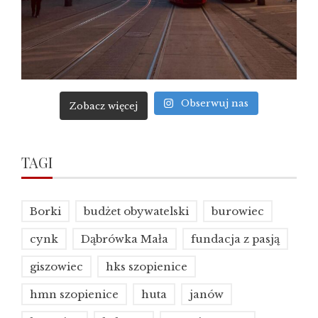
Obserwuj nas
Zobacz więcej
TAGI
Borki
budżet obywatelski
burowiec
cynk
Dąbrówka Mała
fundacja z pasją
giszowiec
hks szopienice
hmn szopienice
huta
janów