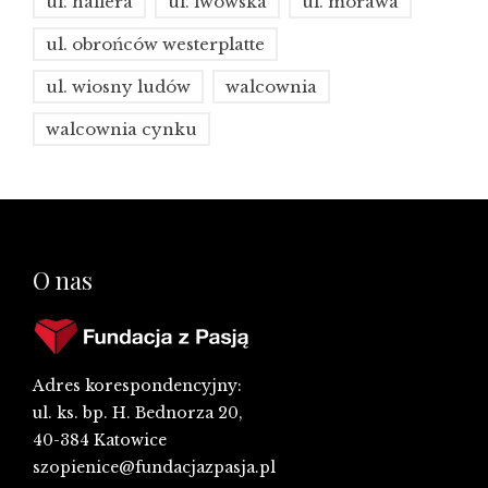
ul. hallera
ul. lwowska
ul. morawa
ul. obrońców westerplatte
ul. wiosny ludów
walcownia
walcownia cynku
O nas
Adres korespondencyjny:
ul. ks. bp. H. Bednorza 20,
40-384 Katowice
szopienice@fundacjazpasja.pl