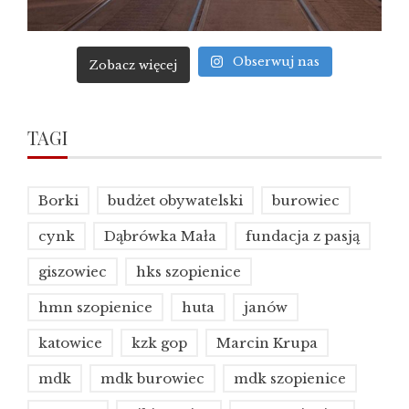
Obserwuj nas
Zobacz więcej
TAGI
Borki
budżet obywatelski
burowiec
cynk
Dąbrówka Mała
fundacja z pasją
giszowiec
hks szopienice
hmn szopienice
huta
janów
katowice
kzk gop
Marcin Krupa
mdk
mdk burowiec
mdk szopienice