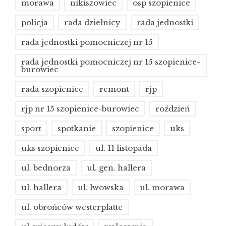
morawa
nikiszowiec
osp szopienice
policja
rada dzielnicy
rada jednostki
rada jednostki pomocniczej nr 15
rada jednostki pomocniczej nr 15 szopienice-
burowiec
rada szopienice
remont
rjp
rjp nr 15 szopienice-burowiec
roździeń
sport
spotkanie
szopienice
uks
uks szopienice
ul. 11 listopada
ul. bednorza
ul. gen. hallera
ul. hallera
ul. lwowska
ul. morawa
ul. obrońców westerplatte