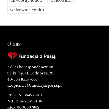
ul. wiosny ludów
walcownia
walcownia cynku
O nas
Adres korespondencyjny:
ul. ks. bp. H. Bednorza 20,
40-384 Katowice
szopienice@fundacjazpasja.pl
REGON: 364223011
NIP: 634-28-61-406
KRS: 0000607832