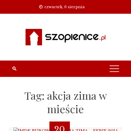
Skip
czwartek, 6 sierpnia
to
content
Tag:
akcja zima w
mieście
20