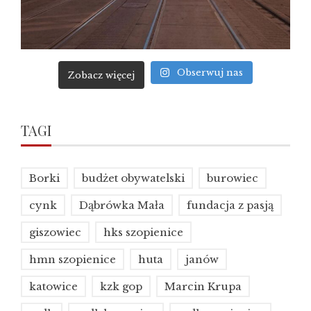
Obserwuj nas
Zobacz więcej
TAGI
Borki
budżet obywatelski
burowiec
cynk
Dąbrówka Mała
fundacja z pasją
giszowiec
hks szopienice
hmn szopienice
huta
janów
katowice
kzk gop
Marcin Krupa