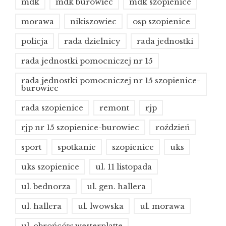
mdk
mdk burowiec
mdk szopienice
morawa
nikiszowiec
osp szopienice
policja
rada dzielnicy
rada jednostki
rada jednostki pomocniczej nr 15
rada jednostki pomocniczej nr 15 szopienice-
burowiec
rada szopienice
remont
rjp
rjp nr 15 szopienice-burowiec
roździeń
sport
spotkanie
szopienice
uks
uks szopienice
ul. 11 listopada
ul. bednorza
ul. gen. hallera
ul. hallera
ul. lwowska
ul. morawa
ul. obrońców westerplatte