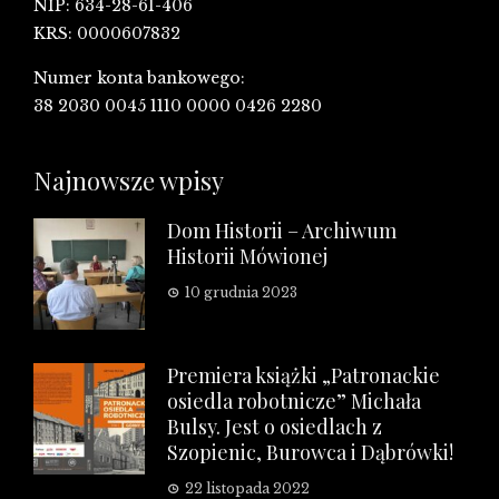
NIP: 634-28-61-406
KRS: 0000607832
Numer konta bankowego:
38 2030 0045 1110 0000 0426 2280
Najnowsze wpisy
Dom Historii – Archiwum
Historii Mówionej
10 grudnia 2023
Premiera książki „Patronackie
osiedla robotnicze” Michała
Bulsy. Jest o osiedlach z
Szopienic, Burowca i Dąbrówki!
22 listopada 2022