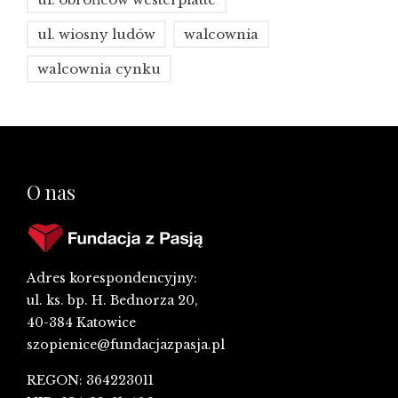
ul. wiosny ludów
walcownia
walcownia cynku
O nas
Adres korespondencyjny:
ul. ks. bp. H. Bednorza 20,
40-384 Katowice
szopienice@fundacjazpasja.pl
REGON: 364223011